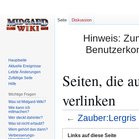
Seite
Diskussion
Hinweis: Zum
Benutzerkon
Hauptseite
Aktuelle Ereignisse
Letzte Änderungen
Seiten, die 
Zufällige Seite
Hilfe
verlinken
Wichtige Fragen
Was ist Midgard-Wiki?
Wie kann ich
mitmachen?
←
Zauber:Lergris
Wer steckt dahinter?
Was ist nicht erlaubt?
Wem gehört das dann?
Zur
Zur
Links auf diese Seite
Verbesserungs-
Navigation
Suche