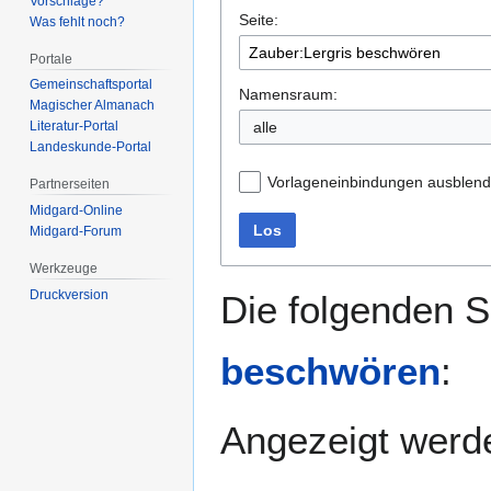
Vorschläge?
Seite:
springen
springen
Was fehlt noch?
Portale
Gemeinschafts­portal
Namensraum:
Magischer Almanach
alle
Literatur-Portal
Landeskunde-Portal
Vorlageneinbindungen ausblen
Partnerseiten
Midgard-Online
Los
Midgard-Forum
Werkzeuge
Druckversion
Die folgenden S
beschwören
:
Angezeigt werde