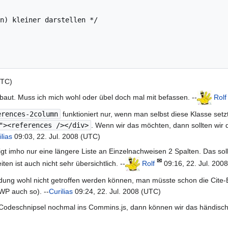
n) kleiner darstellen */

UTC)
aut. Muss ich mich wohl oder übel doch mal mit befassen. --
Rolf
erences-2column
funktioniert nur, wenn man selbst diese Klasse setzt
"><references /></div>
. Wenn wir das möchten, dann sollten wir
ilias
09:03, 22. Jul. 2008 (UTC)
tigt imho nur eine längere Liste an Einzelnachweisen 2 Spalten. Das so
✉
en ist auch nicht sehr übersichtlich. --
Rolf
09:16, 22. Jul. 200
eidung wohl nicht getroffen werden können, man müsste schon die Cite
WP auch so). --
Curilias
09:24, 22. Jul. 2008 (UTC)
n Codeschnipsel nochmal ins Commins.js, dann können wir das händisch