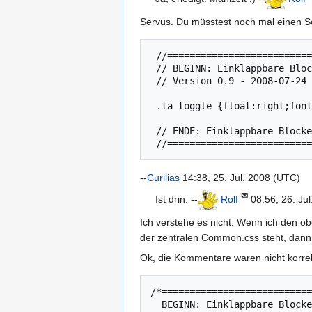
Servus. Du müsstest noch mal einen Sc
 //================================================================================

 // BEGINN: Einklappbare Blockelemente (<div>) von Curilias

 // Version 0.9 - 2008-07-24

 .ta_toggle {float:right;font-size:x-small;margin:2px;}

 // ENDE: Einklappbare Blockelemente (<div>) von Curilias

--
Curilias
14:38, 25. Jul. 2008 (UTC)
✉
Ist drin. --
Rolf
08:56, 26. Ju
Ich verstehe es nicht: Wenn ich den o
der zentralen Common.css steht, dann fu
Ok, die Kommentare waren nicht korrekt
/*===========================
  BEGINN: Einklappbare Blockelemente (<div>) von Curilias
