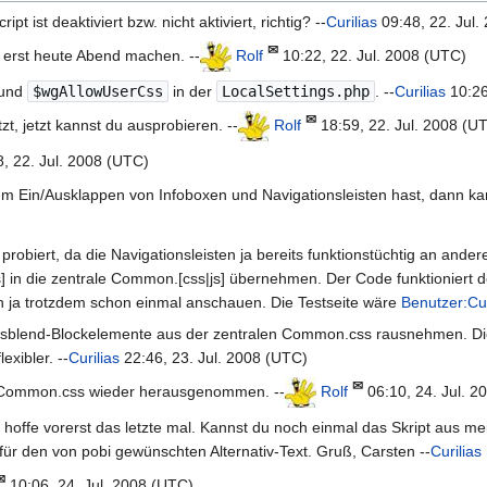
 ist deaktiviert bzw. nicht aktiviert, richtig? --
Curilias
09:48, 22. Jul.
✉
 erst heute Abend machen. --
Rolf
10:22, 22. Jul. 2008 (UTC)
und
$wgAllowUserCss
in der
LocalSettings.php
. --
Curilias
10:26
✉
zt, jetzt kannst du ausprobieren. --
Rolf
18:59, 22. Jul. 2008 (U
, 22. Jul. 2008 (UTC)
 Ein/Ausklappen von Infoboxen und Navigationsleisten hast, dann kann
probiert, da die Navigationsleisten ja bereits funktionstüchtig an ande
 in die zentrale Common.[css|js] übernehmen. Der Code funktioniert derz
h ja trotzdem schon einmal anschauen. Die Testseite wäre
Benutzer:Cur
n/Ausblend-Blockelemente aus der zentralen Common.css rausnehmen. D
exibler. --
Curilias
22:46, 23. Jul. 2008 (UTC)
✉
m Common.css wieder herausgenommen. --
Rolf
06:10, 24. Jul. 2
h hoffe vorerst das letzte mal. Kannst du noch einmal das Skript aus
ür den von pobi gewünschten Alternativ-Text. Gruß, Carsten --
Curilias
✉
10:06, 24. Jul. 2008 (UTC)