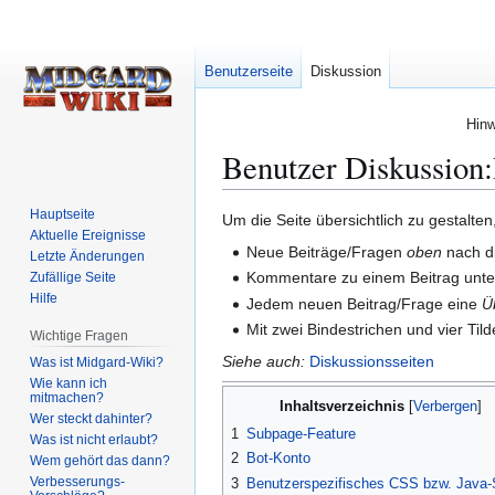
Benutzerseite
Diskussion
Hinw
Benutzer Diskussion
:
Hauptseite
Zur
Zur
Um die Seite übersichtlich zu gestalten,
Aktuelle Ereignisse
Navigation
Suche
Neue Beiträge/Fragen
oben
nach d
Letzte Änderungen
springen
springen
Kommentare zu einem Beitrag unte
Zufällige Seite
Hilfe
Jedem neuen Beitrag/Frage eine
Ü
Mit zwei Bindestrichen und vier Til
Wichtige Fragen
Siehe auch:
Diskussionsseiten
Was ist Midgard-Wiki?
Wie kann ich
mitmachen?
Inhaltsverzeichnis
Wer steckt dahinter?
1
Subpage-Feature
Was ist nicht erlaubt?
2
Bot-Konto
Wem gehört das dann?
Verbesserungs-
3
Benutzerspezifisches CSS bzw. Java-S