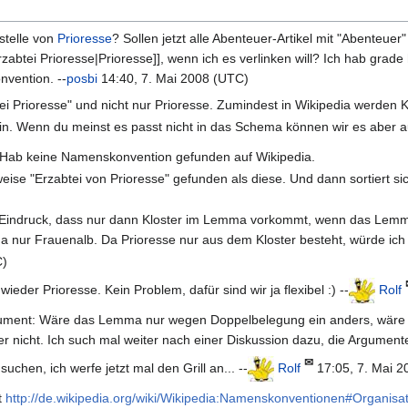
telle von
Prioresse
? Sollen jetzt alle Abenteuer-Artikel mit "Abenteuer
rzabtei Prioresse|Prioresse]], wenn ich es verlinken will? Ich hab grad
vention. --
posbi
14:40, 7. Mai 2008 (UTC)
 Prioresse" und nicht nur Prioresse. Zumindest in Wikipedia werden Klöst
sein. Wenn du meinst es passt nicht in das Schema können wir es aber
. Hab keine Namenskonvention gefunden auf Wikipedia.
weise "Erzabtei von Prioresse" gefunden als diese. Und dann sortiert s
.
 Eindruck, dass nur dann Kloster im Lemma vorkommt, wenn das Lemma d
a nur Frauenalb. Da Prioresse nur aus dem Kloster besteht, würde ic
C)
eder Prioresse. Kein Problem, dafür sind wir ja flexibel :) --
Rolf
ent: Wäre das Lemma nur wegen Doppelbelegung ein anders, wäre eige
r nicht. Ich such mal weiter nach einer Diskussion dazu, die Argumente 
✉
uchen, ich werfe jetzt mal den Grill an... --
Rolf
17:05, 7. Mai 2
t
http://de.wikipedia.org/wiki/Wikipedia:Namenskonventionen#Organis