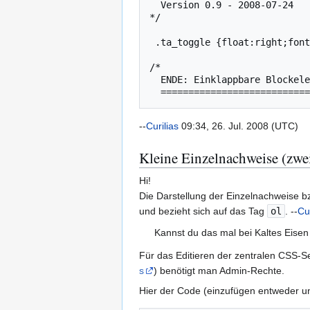
  Version 0.9 - 2008-07-24

*/

 .ta_toggle {float:right;font-size:x-small;margin:2px;}

/*

  ENDE: Einklappbare Blockelemente (<div>) von Curilias

--
Curilias
09:34, 26. Jul. 2008 (UTC)
Kleine Einzelnachweise (zwei
Hi!
Die Darstellung der Einzelnachweise bz
und bezieht sich auf das Tag
ol
. --
Cur
Kannst du das mal bei Kaltes Eisen
Für das Editieren der zentralen CSS-Se
s
) benötigt man Admin-Rechte.
Hier der Code (einzufügen entweder 