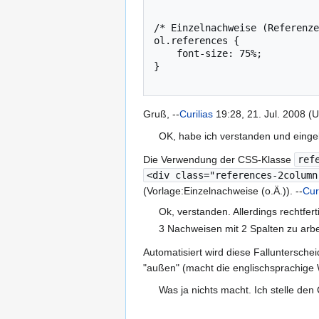
/* Einzelnachweise (Referenze
ol.references {

    font-size: 75%;

}

Gruß, --
Curilias
19:28, 21. Jul. 2008 (
OK, habe ich verstanden und eingeb
Die Verwendung der CSS-Klasse
ref
<div class="references-2column
(Vorlage:Einzelnachweise (o.Ä.)). --
Cur
Ok, verstanden. Allerdings rechtfer
3 Nachweisen mit 2 Spalten zu arbeit
Automatisiert wird diese Falluntersch
"außen" (macht die englischsprachige 
Was ja nichts macht. Ich stelle de