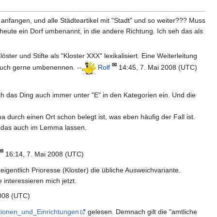
" anfangen, und alle Städteartikel mit "Stadt" und so weiter??? Muss
e heute ein Dorf umbenannt, in die andere Richtung. Ich seh das als
er und Stifte als "Kloster XXX" lexikalisiert. Eine Weiterleitung
✉
 auch gerne umbenennen. --
Rolf
14:45, 7. Mai 2008 (UTC)
ich das Ding auch immer unter "E" in den Kategorien ein. Und die
urch einen Ort schon belegt ist, was eben häufig der Fall ist.
h das auch im Lemma lassen.
✉
16:14, 7. Mai 2008 (UTC)
ntlich Prioresse (Kloster) die übliche Ausweichvariante.
interessieren mich jetzt.
008 (UTC)
ationen_und_Einrichtungen
gelesen. Demnach gilt die "amtliche