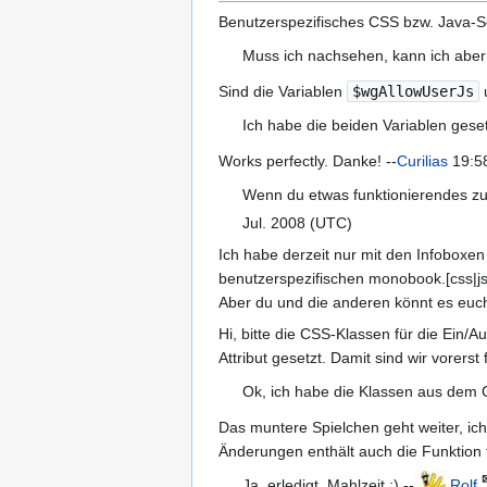
Benutzerspezifisches CSS bzw. Java-Script
Muss ich nachsehen, kann ich aber
Sind die Variablen
$wgAllowUserJs
Ich habe die beiden Variablen geset
Works perfectly. Danke! --
Curilias
19:58
Wenn du etwas funktionierendes zum
Jul. 2008 (UTC)
Ich habe derzeit nur mit den Infoboxen 
benutzerspezifischen monobook.[css|js]
Aber du und die anderen könnt es euc
Hi, bitte die CSS-Klassen für die Ei
Attribut gesetzt. Damit sind wir vorerst fl
Ok, ich habe die Klassen aus de
Das muntere Spielchen geht weiter, ic
Änderungen enthält auch die Funktion f
Ja, erledigt. Mahlzeit ;) --
Rolf