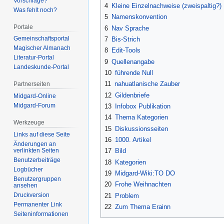
Vorschläge?
4
Kleine Einzelnachweise (zweispaltig?)
Was fehlt noch?
5
Namenskonvention
Portale
6
Nav Sprache
Gemeinschafts­portal
7
Bis-Strich
Magischer Almanach
8
Edit-Tools
Literatur-Portal
9
Quellenangabe
Landeskunde-Portal
10
führende Null
11
nahuatlanische Zauber
Partnerseiten
12
Gildenbriefe
Midgard-Online
Midgard-Forum
13
Infobox Publikation
14
Thema Kategorien
Werkzeuge
15
Diskussionsseiten
Links auf diese Seite
16
1000. Artikel
Änderungen an
verlinkten Seiten
17
Bild
Benutzerbeiträge
18
Kategorien
Logbücher
19
Midgard-Wiki:TO DO
Benutzergruppen
20
Frohe Weihnachten
ansehen
Druckversion
21
Problem
Permanenter Link
22
Zum Thema Erainn
Seiten­­informationen