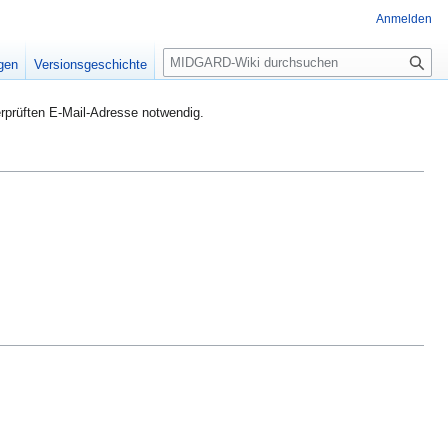
Anmelden
S
igen
Versionsgeschichte
u
c
rprüften E-Mail-Adresse notwendig.
h
e