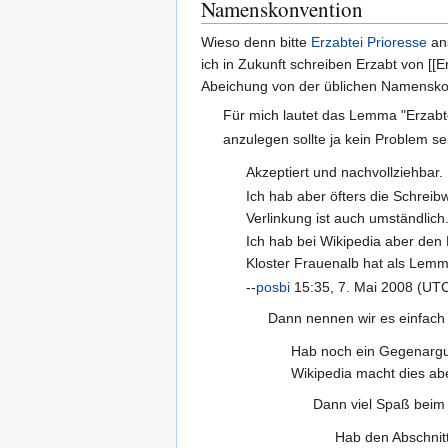
Namenskonvention
Wieso denn bitte
Erzabtei Prioresse
ans
ich in Zukunft schreiben Erzabt von [[E
Abeichung von der üblichen Namenskon
Für mich lautet das Lemma "Erzabtei
anzulegen sollte ja kein Problem 
Akzeptiert und nachvollziehbar
Ich hab aber öfters die Schreib
Verlinkung ist auch umständlich
Ich hab bei Wikipedia aber den
Kloster Frauenalb hat als Lemm
--
posbi
15:35, 7. Mai 2008 (UT
Dann nennen wir es einfach wi
Hab noch ein Gegenargum
Wikipedia macht dies abe
Dann viel Spaß beim s
Hab den Abschnit