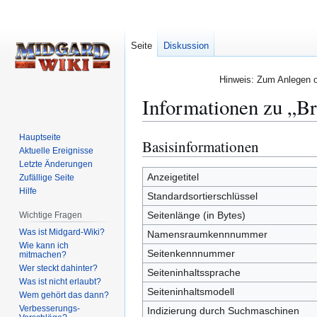
Seite
Diskussion
Hinweis: Zum Anlegen od
Informationen zu „B
Hauptseite
Basisinformationen
Zur
Zur
Aktuelle Ereignisse
Navigation
Suche
Letzte Änderungen
springen
springen
Anzeigetitel
Zufällige Seite
Hilfe
Standardsortierschlüssel
Seitenlänge (in Bytes)
Wichtige Fragen
Was ist Midgard-Wiki?
Namensraumkennnummer
Wie kann ich
Seitenkennnummer
mitmachen?
Wer steckt dahinter?
Seiteninhaltssprache
Was ist nicht erlaubt?
Seiteninhaltsmodell
Wem gehört das dann?
Verbesserungs-
Indizierung durch Suchmaschinen