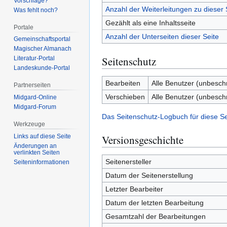
Vorschläge?
Anzahl der Weiterleitungen zu dieser 
Was fehlt noch?
Gezählt als eine Inhaltsseite
Portale
Anzahl der Unterseiten dieser Seite
Gemeinschafts­portal
Magischer Almanach
Seitenschutz
Literatur-Portal
Landeskunde-Portal
Bearbeiten
Alle Benutzer (unbesch
Partnerseiten
Verschieben
Alle Benutzer (unbesch
Midgard-Online
Midgard-Forum
Das Seitenschutz-Logbuch für diese S
Werkzeuge
Versionsgeschichte
Links auf diese Seite
Änderungen an
verlinkten Seiten
Seitenersteller
Seiten­­informationen
Datum der Seitenerstellung
Letzter Bearbeiter
Datum der letzten Bearbeitung
Gesamtzahl der Bearbeitungen