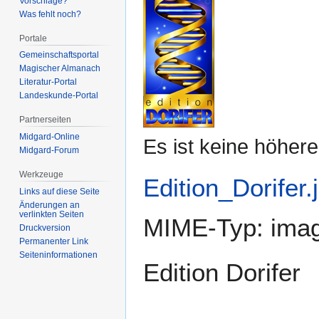
Vorschläge?
Was fehlt noch?
Portale
Gemeinschafts­portal
Magischer Almanach
Literatur-Portal
Landeskunde-Portal
Partnerseiten
Midgard-Online
Es ist keine höher
Midgard-Forum
Werkzeuge
Edition_Dorifer.
Links auf diese Seite
Änderungen an
verlinkten Seiten
MIME-Typ:
imag
Druckversion
Permanenter Link
Seiten­­informationen
Edition Dorifer