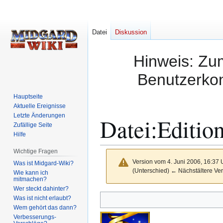
Datei
Diskussion
Hinweis: Zum
Benutzerkon
Hauptseite
Aktuelle Ereignisse
Letzte Änderungen
Datei
:
Edition
Zufällige Seite
Hilfe
Wichtige Fragen
Version vom 4. Juni 2006, 16:37
Was ist Midgard-Wiki?
(Unterschied) ← Nächstältere Ver
Wie kann ich
mitmachen?
Wer steckt dahinter?
Zur
Zur
Was ist nicht erlaubt?
Navigation
Suche
Wem gehört das dann?
Verbesserungs-
springen
springen