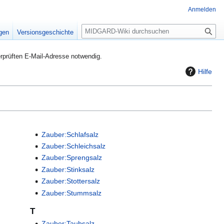
Anmelden
S
igen
Versionsgeschichte
u
c
rprüften E-Mail-Adresse notwendig.
h
Hilfe
e
Zauber:Schlafsalz
Zauber:Schleichsalz
Zauber:Sprengsalz
Zauber:Stinksalz
Zauber:Stottersalz
Zauber:Stummsalz
T
Zauber:Taubsalz