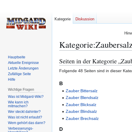
Kategorie
Diskussion
Hinw
Kategorie
:
Zaubersal
Hauptseite
Seiten in der Kategorie „Zau
Zur
Zur
Aktuelle Ereignisse
Navigation
Suche
Letzte Änderungen
Folgende 48 Seiten sind in dieser Kate
springen
springen
Zufällige Seite
Hilfe
B
Wichtige Fragen
Zauber:Bittersalz
Was ist Midgard-Wiki?
Zauber:Blendsalz
Wie kann ich
Zauber:Blicksalz
mitmachen?
Zauber:Blindsalz
Wer steckt dahinter?
Was ist nicht erlaubt?
Zauber:Brechsalz
Wem gehört das dann?
Verbesserungs-
D