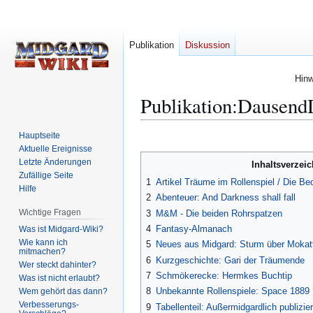
Publikation
Diskussion
Hinw
Publikation
:
DausendD
Hauptseite
Zur
Zur
Aktuelle Ereignisse
Navigation
Suche
Letzte Änderungen
Inhaltsverzeic
springen
springen
Zufällige Seite
1
Artikel Träume im Rollenspiel / Die 
Hilfe
2
Abenteuer: And Darkness shall fall
Wichtige Fragen
3
M&M - Die beiden Rohrspatzen
4
Fantasy-Almanach
Was ist Midgard-Wiki?
Wie kann ich
5
Neues aus Midgard: Sturm über Moka
mitmachen?
6
Kurzgeschichte: Gari der Träumende
Wer steckt dahinter?
7
Schmökerecke: Hermkes Buchtip
Was ist nicht erlaubt?
8
Unbekannte Rollenspiele: Space 1889
Wem gehört das dann?
Verbesserungs-
9
Tabellenteil: Außermidgardlich publizi