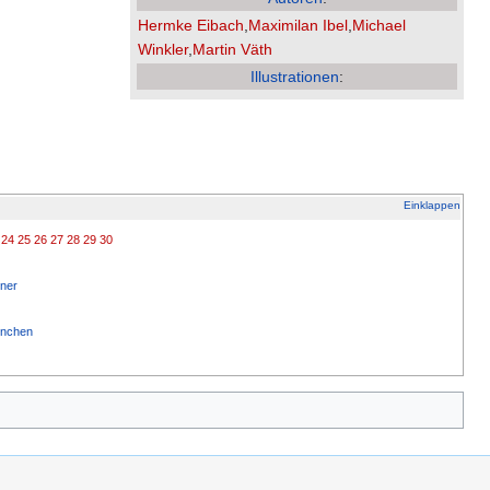
Hermke Eibach
,
Maximilan Ibel
,
Michael
Winkler
,
Martin Väth
Illustrationen
:
Einklappen
24
25
26
27
28
29
30
rner
rnchen