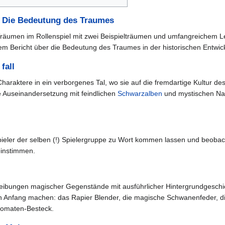
 / Die Bedeutung des Traumes
n Träumen im Rollenspiel mit zwei Beispielträumen und umfangreichem L
m Bericht über die Bedeutung des Traumes in der historischen Entwic
fall
araktere in ein verborgenes Tal, wo sie auf die fremdartige Kultur de
e Auseinandersetzung mit feindlichen
Schwarzalben
und mystischen Nat
spieler der selben (!) Spielergruppe zu Wort kommen lassen und beobac
einstimmen.
reibungen magischer Gegenstände mit ausführlicher Hintergrundgeschi
n Anfang machen: das Rapier Blender, die magische Schwanenfeder, di
lomaten-Besteck.