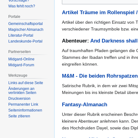
Vorschläge?
Was fehlt noch?
Artikel Träume im Rollenspiel
Portale
Artikel über den richtigen Einsatz vo
Gemeinschafts­portal
verschiedener Traumsymbole bzw. eine
Magischer Almanach
Literatur-Portal
Abenteuer:
And Darkness shall 
Landeskunde-Portal
Auf traumhaften Pfaden gelangen die Ch
Partnerseiten
Stammes der Ibadan treffen und in ihr
Midgard-Online
eingreifen können.
Midgard-Forum
M&M - Die beiden Rohrspatzen
Werkzeuge
Links auf diese Seite
Satirische Rubrik, in dem wir zwei Mit
Änderungen an
Meinungen bis ins kleinste Detail über
verlinkten Seiten
Druckversion
Fantasy-Almanach
Permanenter Link
Seiten­­informationen
Unter dieser Rubrik erscheinen Besch
Seite zitieren
kleinere Abenteuer anlehnen kann. De
des Hochdruiden Dayel, sowie das Dip