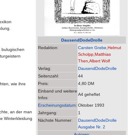
exikon
klung.
DausendDodeDrolle
Redaktion:
Carsten Grebe
,
Helmut
s bulugischen
Scholpp
,
Matthias
urgeistern
Then
,
Albert Wolf
Verlag:
DausendDodeDrolle
Seitenzahl:
44
Preis:
4,80 DM
hten, wie ihre
Einband und weitere
A4 geheftet
Infos:
Erscheinungsdatum
:
Oktober 1993
chte, an der man
Jahrgang:
1
e Winterkleidung
Nächste Nummer:
DausendDodeDrolle
Ausgabe Nr. 2
Autoren
: