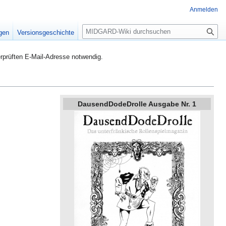
Anmelden
S
igen
Versionsgeschichte
u
c
rprüften E-Mail-Adresse notwendig.
h
e
DausendDodeDrolle Ausgabe Nr. 1