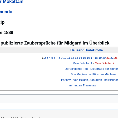
er Mokattam
umende
ip
e 1889
 publizierte Zaubersprüche für Midgard im Überblick
DausendDodeDrolle
1
2
3
4
5
6
7
8
9
10
11
12
13
14
15
16
17
18
19
20
21
22
23
Mein Bote Nr. 1
-
Mein Bote Nr. 2
Der Singende Tod
-
Die Straße der Einhö
Von Magiern und Finstren Mächten
Parinov - von Helden, Schurken und Eichhö
Im Herzen Thalassas