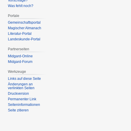
Vorschläge?
Was fehlt noch?
Portale
Gemeinschafts­portal
Magischer Almanach
Literatur-Portal
Landeskunde-Portal
Partnerseiten
Midgard-Online
Midgard-Forum
Werkzeuge
Links auf diese Seite
Änderungen an
verlinkten Seiten
Druckversion
Permanenter Link
Seiten­­informationen
Seite zitieren