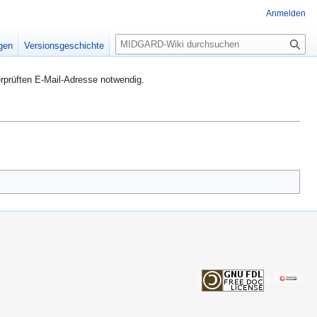
Anmelden
S
igen
Versionsgeschichte
u
c
rprüften E-Mail-Adresse notwendig.
h
e