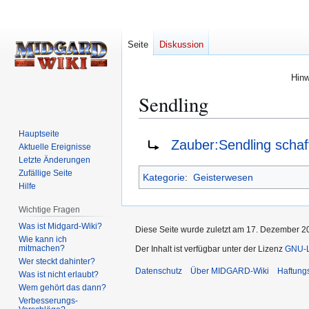
Seite
Diskussion
Hinw
Sendling
Hauptseite
Zur
Zur
Weiterleitung nach:
Zauber:Sendling schaf
Aktuelle Ereignisse
Navigation
Suche
Letzte Änderungen
springen
springen
Zufällige Seite
Kategorie
:
Geisterwesen
Hilfe
Wichtige Fragen
Was ist Midgard-Wiki?
Diese Seite wurde zuletzt am 17. Dezember 20
Wie kann ich
mitmachen?
Der Inhalt ist verfügbar unter der Lizenz
GNU-Li
Wer steckt dahinter?
Datenschutz
Über MIDGARD-Wiki
Haftung
Was ist nicht erlaubt?
Wem gehört das dann?
Verbesserungs-