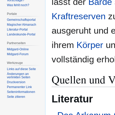
lässt der
Barde
Vorschläge?
Was fehlt noch?
Kraftreserven
zu
Portale
Gemeinschafts­portal
Magischer Almanach
ausgeruht und e
Literatur-Portal
Landeskunde-Portal
ihrem
Körper
un
Partnerseiten
Midgard-Online
Midgard-Forum
vollständig erh
Werkzeuge
Links auf diese Seite
Quellen und V
Änderungen an
verlinkten Seiten
Druckversion
Permanenter Link
Seiten­­informationen
Literatur
Seite zitieren