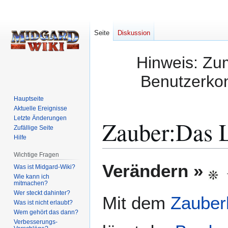
Seite
Diskussion
Hinweis: Zum
Benutzerkon
Hauptseite
Aktuelle Ereignisse
Letzte Änderungen
Zauber:Das L
Zufällige Seite
Hilfe
Wichtige Fragen
Zur
Zur
Verändern »
Was ist Midgard-Wiki?
Navigation
Suche
Wie kann ich
mitmachen?
springen
springen
Wer steckt dahinter?
Mit dem
Zauber
Was ist nicht erlaubt?
Wem gehört das dann?
Verbesserungs-