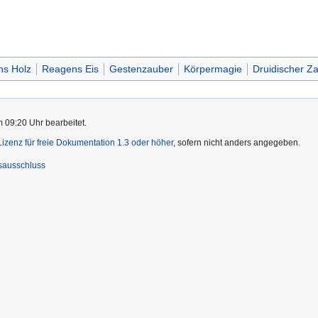
ns Holz
Reagens Eis
Gestenzauber
Körpermagie
Druidischer Z
m 09:20 Uhr bearbeitet.
zenz für freie Dokumentation 1.3 oder höher
, sofern nicht anders angegeben.
sausschluss