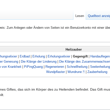
Lesen
Quelltext anze
eis: Zum Anlegen oder Ändern von Seiten ist ein Benutzerkonto mit einer übe
Heilzauber
chungselixier
|
Erdbad
|
Erholung
|
Erholungselixier
|
Gegengift
|
Handauflegen
der Genesung
|
Die Klänge der Linderung
|
Die Klänge des Zusammenwachse
n von Krankheit
|
PiPingQuang
|
Regenerieren
|
Schnellheilung
|
Seelenheilung
Wundpflaster
|
Wundrune ᛗ
|
Zauberheilung
nes Giftes, das sich im Körper des zu Heilenden befindet. Das Gift m
lt.