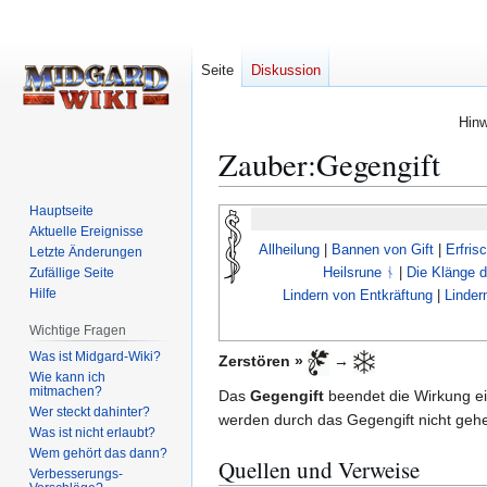
Seite
Diskussion
Hinw
Zauber:Gegengift
Hauptseite
Zur
Zur
Aktuelle Ereignisse
Navigation
Suche
Allheilung
|
Bannen von Gift
|
Erfris
Letzte Änderungen
springen
springen
Heilsrune ᚾ
|
Die Klänge 
Zufällige Seite
Hilfe
Lindern von Entkräftung
|
Linder
Wichtige Fragen
Was ist Midgard-Wiki?
Zerstören »
→
Wie kann ich
mitmachen?
Das
Gegengift
beendet die Wirkung ei
Wer steckt dahinter?
werden durch das Gegengift nicht gehei
Was ist nicht erlaubt?
Wem gehört das dann?
Quellen und Verweise
Verbesserungs-