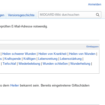
Anmelden
S
igen
Versionsgeschichte
u
c
rprüften E-Mail-Adresse notwendig.
h
e
Einklappen
|
Heilen schwerer Wunden
|
Heilen von Krankheit
|
Heilen von Wunden
|
ns
|
Kraftspende
|
Kräftigen
|
Lebensrettung
|
Lebensstärkung
|
|
Tiefschlaf
|
Wiederbelebung
|
Wunden schließen
|
Wunderheilung
|
uss dem
Heiler
bekannt sein. Bereits eingetretene Giftschäden