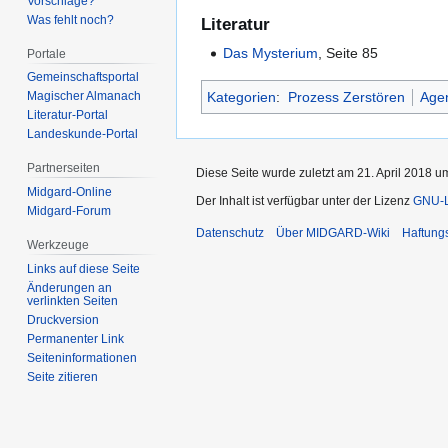
Vorschläge?
Was fehlt noch?
Literatur
Das Mysterium
, Seite 85
Portale
Gemeinschafts­portal
Kategorien
:
Prozess Zerstören
Age
Magischer Almanach
Literatur-Portal
Landeskunde-Portal
Partnerseiten
Diese Seite wurde zuletzt am 21. April 2018 u
Midgard-Online
Der Inhalt ist verfügbar unter der Lizenz
GNU-Li
Midgard-Forum
Datenschutz
Über MIDGARD-Wiki
Haftung
Werkzeuge
Links auf diese Seite
Änderungen an
verlinkten Seiten
Druckversion
Permanenter Link
Seiten­­informationen
Seite zitieren