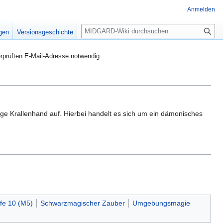
Anmelden
S
igen
Versionsgeschichte
u
c
rprüften E-Mail-Adresse notwendig.
h
e
sige Krallenhand auf. Hierbei handelt es sich um ein dämonisches
fe 10 (M5)
Schwarzmagischer Zauber
Umgebungsmagie