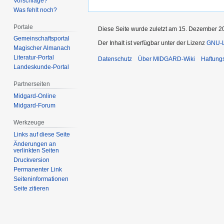
Vorschläge?
Was fehlt noch?
Portale
Diese Seite wurde zuletzt am 15. Dezember 2
Gemeinschafts­portal
Der Inhalt ist verfügbar unter der Lizenz
GNU-Li
Magischer Almanach
Literatur-Portal
Datenschutz
Über MIDGARD-Wiki
Haftung
Landeskunde-Portal
Partnerseiten
Midgard-Online
Midgard-Forum
Werkzeuge
Links auf diese Seite
Änderungen an
verlinkten Seiten
Druckversion
Permanenter Link
Seiten­­informationen
Seite zitieren