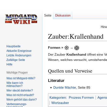
Seite
Diskussion
Hinw
Zauber:Krallenhand
Hauptseite
Zur
Zur
Formen »
→
Aktuelle Ereignisse
Navigation
Suche
Der Zauber
Krallenhand
öffnet eine V
Letzte Änderungen
springen
springen
Wesen, welches versucht, umstehende P
Zufällige Seite
Hilfe
Quellen und Verweise
Wichtige Fragen
Was ist Midgard-Wiki?
Literatur
Wie kann ich
mitmachen?
Dunkle Mächte
, Seite 85
Wer steckt dahinter?
Was ist nicht erlaubt?
Kategorien
:
Prozess Formen
Agens
Wem gehört das dann?
Wortzauber
Verbesserungs-