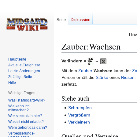
Seite
Diskussion
Hinw
Zauber:Wachsen
Hauptseite
Zur
Zur
Verändern »
→
Aktuelle Ereignisse
Navigation
Suche
Mit dem
Zauber
Wachsen
kann der
Za
Letzte Änderungen
springen
springen
Zufällige Seite
Person erhält die
Stärke
eines
Riesen
.
Hilfe
zerfetzt.
Wichtige Fragen
Siehe auch
Was ist Midgard-Wiki?
Wie kann ich
Schrumpfen
mitmachen?
Vergrößern
Wer steckt dahinter?
Was ist nicht erlaubt?
Verkleinern
Wem gehört das dann?
Verbesserungs-
Quellen und Verweise