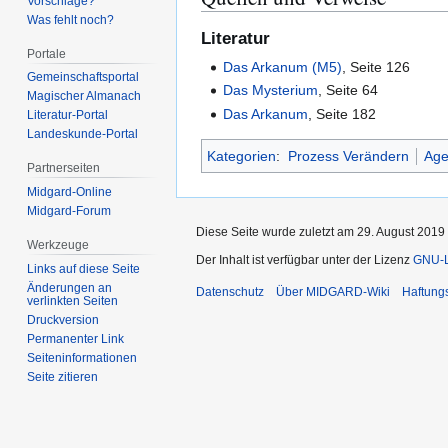
Vorschläge?
Was fehlt noch?
Literatur
Portale
Das Arkanum (M5)
, Seite 126
Gemeinschafts­portal
Das Mysterium
, Seite 64
Magischer Almanach
Das Arkanum
, Seite 182
Literatur-Portal
Landeskunde-Portal
Kategorien
:
Prozess Verändern
Age
Partnerseiten
Midgard-Online
Midgard-Forum
Diese Seite wurde zuletzt am 29. August 2019
Werkzeuge
Der Inhalt ist verfügbar unter der Lizenz
GNU-Li
Links auf diese Seite
Änderungen an
Datenschutz
Über MIDGARD-Wiki
Haftung
verlinkten Seiten
Druckversion
Permanenter Link
Seiten­­informationen
Seite zitieren