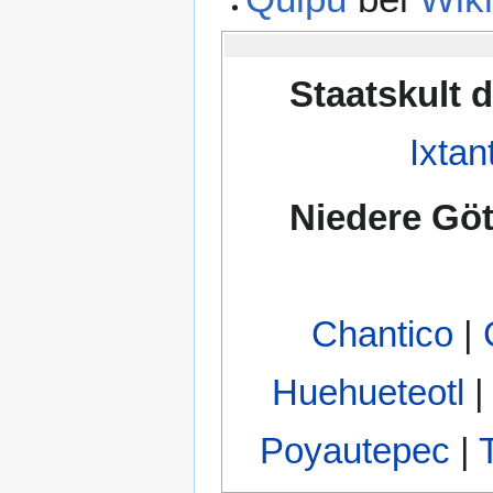
Staatskult d
Ixtan
Niedere Göt
Chantico
|
Huehueteotl
Poyautepec
|