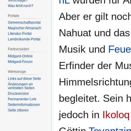
Vorschläge?
Was fehlt noch?
Aber er gilt noc
Portale
Gemeinschafts­portal
Magischer Almanach
Nahuat und da
Literatur-Portal
Landeskunde-Portal
Musik und
Feue
Partnerseiten
Midgard-Online
Erfinder der Mus
Midgard-Forum
Werkzeuge
Himmelsrichtung
Links auf diese Seite
Änderungen an
verlinkten Seiten
Druckversion
begleitet. Sein 
Permanenter Link
Seiten­­informationen
Seite zitieren
jedoch in
Ikoloq
Göttin
Toyantzi