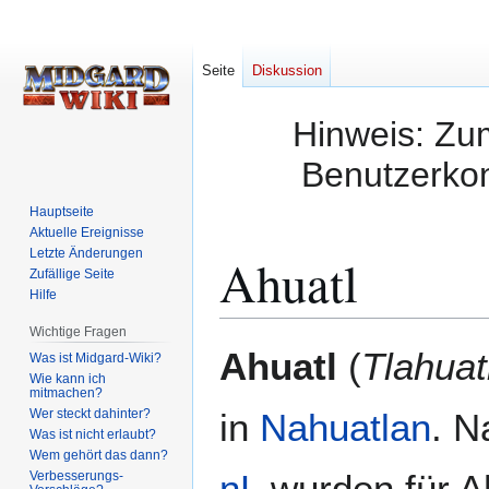
Seite
Diskussion
Hinweis: Zum
Benutzerkon
Hauptseite
Aktuelle Ereignisse
Letzte Änderungen
Ahuatl
Zufällige Seite
Hilfe
Wichtige Fragen
Zur
Zur
Ahuatl
(
Tlahuat
Was ist Midgard-Wiki?
Navigation
Suche
Wie kann ich
mitmachen?
springen
springen
Wer steckt dahinter?
in
Nahuatlan
. N
Was ist nicht erlaubt?
Wem gehört das dann?
nL
wurden für Ah
Verbesserungs-