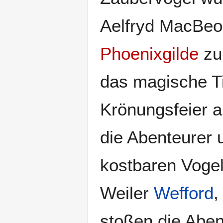
Aelfryd MacBeor
Phoenixgilde
z
das magische T
Krönungsfeier a
die Abenteurer 
kostbaren Vogel
Weiler
Wefford
,
stoßen die Aben