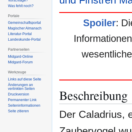
Vorschläge?
Was fehlt noch?
Portale
Spoiler
: Di
Gemeinschafts­portal
Magischer Almanach
Literatur-Portal
Informationen
Landeskunde-Portal
Partnerseiten
wesentliche
Midgard-Online
Midgard-Forum
Werkzeuge
Links auf diese Seite
Änderungen an
Beschreibung
verlinkten Seiten
Druckversion
Permanenter Link
Seiten­­informationen
Der Caladrius, 
Seite zitieren
Zaubervogel wu