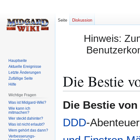
Seite
Diskussion
Hinweis: Zum
Benutzerkon
Hauptseite
Aktuelle Ereignisse
Letzte Änderungen
Die Bestie v
Zufällige Seite
Hilfe
Wichtige Fragen
Zur
Zur
Die Bestie von
Was ist Midgard-Wiki?
Navigation
Suche
Wie kann ich
mitmachen?
springen
springen
Wer steckt dahinter?
DDD
-Abenteue
Was ist nicht erlaubt?
Wem gehört das dann?
und Finstren M
Verbesserungs-