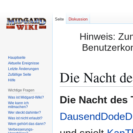
Seite
Diskussion
Hinweis: Zum
Benutzerkon
Hauptseite
Aktuelle Ereignisse
Letzte Änderungen
Die Nacht de
Zufällige Seite
Hilfe
Wichtige Fragen
Zur
Zur
Die Nacht des 
Was ist Midgard-Wiki?
Navigation
Suche
Wie kann ich
mitmachen?
springen
springen
Wer steckt dahinter?
DausendDodeDro
Was ist nicht erlaubt?
Wem gehört das dann?
und spielt
KanT
Verbesserungs-