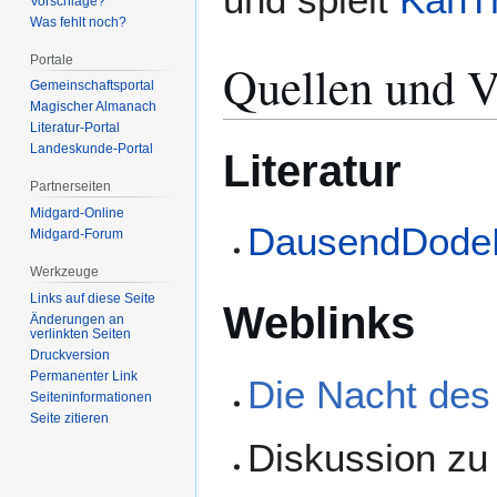
Vorschläge?
Was fehlt noch?
Portale
Quellen und V
Gemeinschafts­portal
Magischer Almanach
Literatur-Portal
Landeskunde-Portal
Literatur
Partnerseiten
Midgard-Online
DausendDodeD
Midgard-Forum
Werkzeuge
Links auf diese Seite
Weblinks
Änderungen an
verlinkten Seiten
Druckversion
Permanenter Link
Die Nacht des
Seiten­­informationen
Seite zitieren
Diskussion z