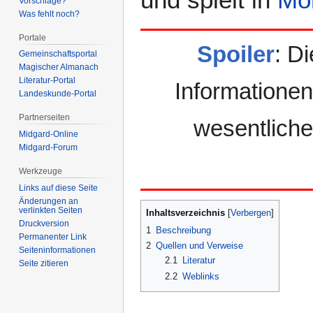
Vorschläge?
Was fehlt noch?
Portale
Spoiler
: Di
Gemeinschafts­portal
Magischer Almanach
Literatur-Portal
Informationen
Landeskunde-Portal
Partnerseiten
wesentliche
Midgard-Online
Midgard-Forum
Werkzeuge
Links auf diese Seite
Änderungen an
verlinkten Seiten
Inhaltsverzeichnis
Druckversion
1
Beschreibung
Permanenter Link
2
Quellen und Verweise
Seiten­­informationen
2.1
Literatur
Seite zitieren
2.2
Weblinks