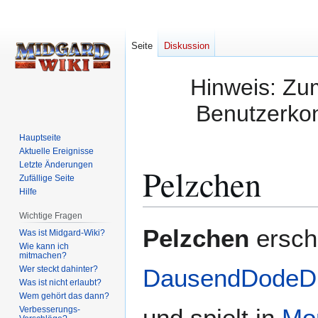
Seite
Diskussion
Hinweis: Zum
Benutzerkon
Hauptseite
Aktuelle Ereignisse
Letzte Änderungen
Pelzchen
Zufällige Seite
Hilfe
Wichtige Fragen
Zur
Zur
Pelzchen
ersch
Was ist Midgard-Wiki?
Navigation
Suche
Wie kann ich
mitmachen?
springen
springen
Wer steckt dahinter?
DausendDodeDro
Was ist nicht erlaubt?
Wem gehört das dann?
und spielt in
Mo
Verbesserungs-