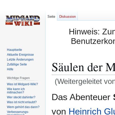
Seite
Diskussion
Hinweis: Zum
Benutzerkon
Hauptseite
Aktuelle Ereignisse
Letzte Änderungen
Säulen der M
Zufällige Seite
Hilfe
Wichtige Fragen
(Weitergeleitet vo
Was ist Midgard-Wiki?
Wie kann ich
Zur
Zur
mitmachen?
Das Abenteuer
Wer steckt dahinter?
Navigation
Suche
Was ist nicht erlaubt?
springen
springen
Wem gehört das dann?
von
Heinrich Gl
Verbesserungs-