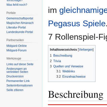
Vorschläge?
Was fehlt noch?
im
gleichnamig
Portale
Gemeinschafts­portal
Pegasus Spiele
Magischer Almanach
Literatur-Portal
Landeskunde-Portal
7 Rollenspiel-Fi
Partnerseiten
Midgard-Online
Inhaltsverzeichnis
Midgard-Forum
1
Beschreibung
Werkzeuge
2
Trivia
Links auf diese Seite
3
Quellen und Verweise
Änderungen an
3.1
Weblinks
verlinkten Seiten
Druckversion
3.2
Einzelnachweise
Permanenter Link
Seiten­­informationen
Beschreibung
Seite zitieren