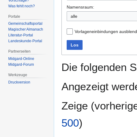
Vorschläge?
Was fehlt noch?
Namensraum:
alle
Portale
Gemeinschafts­portal
Magischer Almanach
Vorlageneinbindungen ausblen
Literatur-Portal
Landeskunde-Portal
Los
Partnerseiten
Midgard-Online
Die folgenden S
Midgard-Forum
Werkzeuge
Druckversion
Angezeigt werde
Zeige (
vorherig
500
)