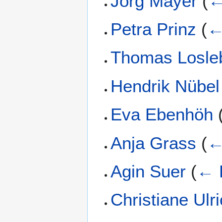
Jörg Mayer
(
←
Petra Prinz
(
←
Thomas Losle
Hendrik Nübel
Eva Ebenhöh
Anja Grass
(
←
Agin Suer
(
← 
Christiane Ulr