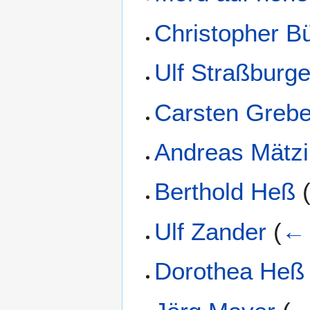
Christopher B
Ulf Straßburge
Carsten Greb
Andreas Mätz
Berthold Heß
Ulf Zander
(
← 
Dorothea Heß