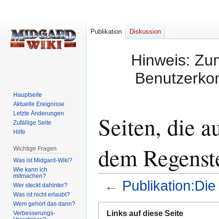
Publikation
Diskussion
Hinweis: Zum
Benutzerkon
Hauptseite
Aktuelle Ereignisse
Letzte Änderungen
Seiten, die 
Zufällige Seite
Hilfe
dem Regenste
Wichtige Fragen
Was ist Midgard-Wiki?
Wie kann ich
mitmachen?
←
Publikation:Di
Wer steckt dahinter?
Was ist nicht erlaubt?
Wem gehört das dann?
Zur
Zur
Links auf diese Seite
Verbesserungs-
Navigation
Suche