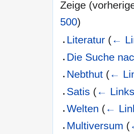
Zeige (
vorherig
500
)
Literatur
(
← Li
Die Suche na
Nebthut
(
← Li
Satis
(
← Link
Welten
(
← Lin
Multiversum
(