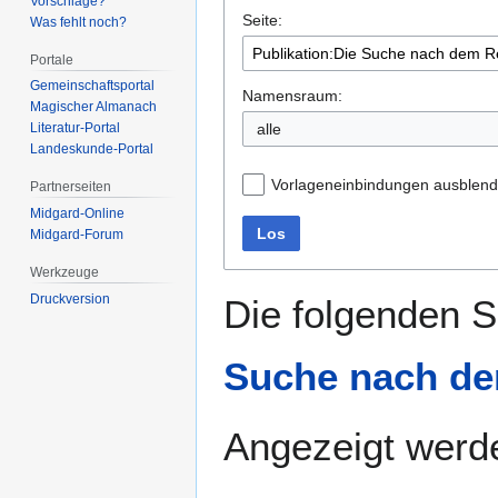
Vorschläge?
Seite:
springen
springen
Was fehlt noch?
Portale
Gemeinschafts­portal
Namensraum:
Magischer Almanach
alle
Literatur-Portal
Landeskunde-Portal
Vorlageneinbindungen ausblen
Partnerseiten
Midgard-Online
Los
Midgard-Forum
Werkzeuge
Druckversion
Die folgenden S
Suche nach de
Angezeigt werde