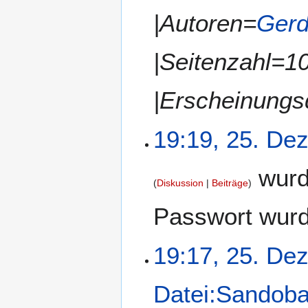
|Autoren=
Gerd
|Seitenzahl=1
|Erscheinung
19:19, 25. De
wurd
Diskussion
Beiträge
Passwort wurd
19:17, 25. De
Datei:Sandoba