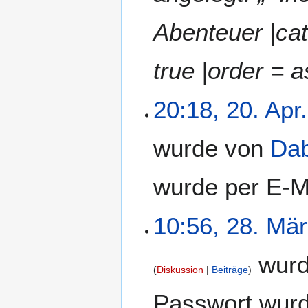
Abenteuer |ca
true |order = 
20:18, 20. Apr
wurde von
Da
wurde per E-M
10:56, 28. Mär
wurd
Diskussion
Beiträge
Passwort wurd