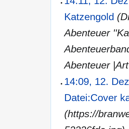
14:11, 12. Dez
Katzengold
(D
Abenteuer ''Ka
Abenteuerban
Abenteuer |Ar
14:09, 12. De
Datei:Cover k
(https://bran