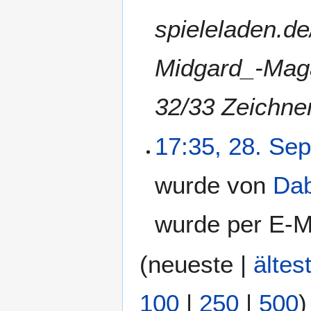
spieleladen.d
Midgard_-Mag
32/33 Zeichne
17:35, 28. Se
wurde von
Da
wurde per E-M
(
neueste
|
ältes
100
|
250
|
500
)