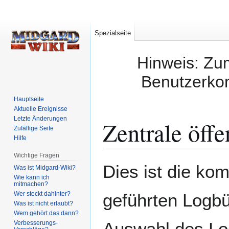
Spezialseite
Hinweis: Zum
Benutzerkon
Hauptseite
Aktuelle Ereignisse
Letzte Änderungen
Zentrale öff
Zufällige Seite
Hilfe
Wichtige Fragen
Zur
Zur
Dies ist die ko
Was ist Midgard-Wiki?
Navigation
Suche
Wie kann ich
mitmachen?
springen
springen
Wer steckt dahinter?
geführten Logbü
Was ist nicht erlaubt?
Wem gehört das dann?
Auswahl des Lo
Verbesserungs-