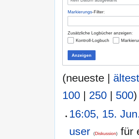
Kein Datum ausgewählt
Markierungs
-Filter:
Zusätzliche Logbücher anzeigen:
Kontroll-Logbuch
Markier
Anzeigen
(
neueste
|
ältes
100
|
250
|
500
)
16:05, 15. Jun
user
für 
Diskussion