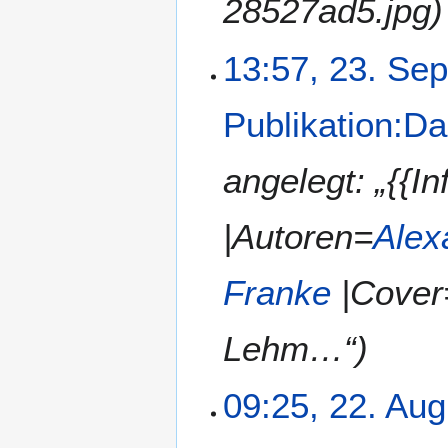
28527ad5.jpg)
13:57, 23. Se
Publikation:D
angelegt: „{{I
|Autoren=
Alex
Franke
|Cover
Lehm…“)
09:25, 22. Aug