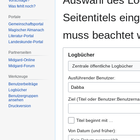
Vorschläge?
Was fehlt noch?
Seitentitels ei
Portale
Gemeinschafts­portal
Magischer Almanach
muss beachtet 
Literatur-Portal
Landeskunde-Portal
Partnerseiten
Logbücher
Midgard-Online
Zentrale öffentliche Logbücher
Midgard-Forum
Werkzeuge
Ausführender Benutzer:
Benutzerbeiträge
Logbücher
Benutzergruppen
Ziel (Titel oder Benutzer:Benutzern
ansehen
Druckversion
Titel beginnt mit …
Von Datum (und früher):