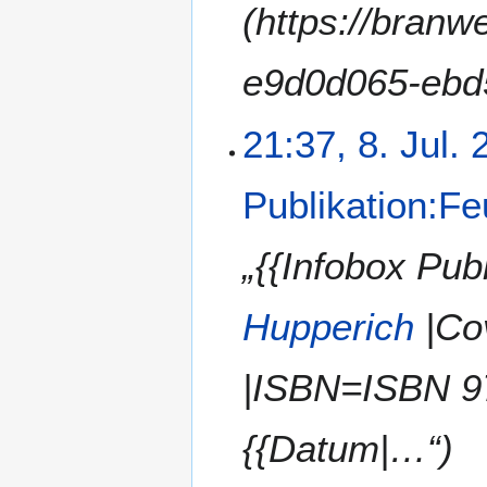
(https://branw
e9d0d065-ebd
21:37, 8. Jul.
Publikation:Fe
„{{Infobox Pub
Hupperich
|Co
|ISBN=ISBN 9
{{Datum|…“)