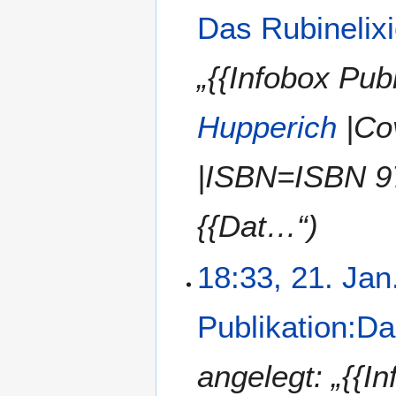
Das Rubinelixi
„{{Infobox Pub
Hupperich
|Co
|ISBN=ISBN 9
{{Dat…“)
18:33, 21. Jan
Publikation:Da
angelegt: „{{I