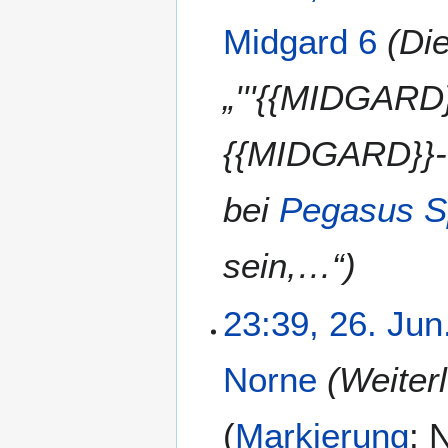
Midgard 6
(Di
„'''{{MIDGARD}
{{MIDGARD}}-R
bei
Pegasus S
sein,…“)
23:39, 26. Jun
Norne
(Weiter
Markierung
:
N