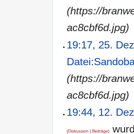
(https://bran
ac8cbf6d.jpg)
19:17, 25. De
Datei:Sandoba
(https://bran
ac8cbf6d.jpg)
19:44, 12. De
wurd
Diskussion
Beiträge