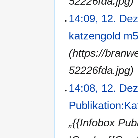
52226fda.jpg)
14:09, 12. De
katzengold m5
(https://bran
52226fda.jpg)
14:08, 12. De
Publikation:K
„{{Infobox Pub