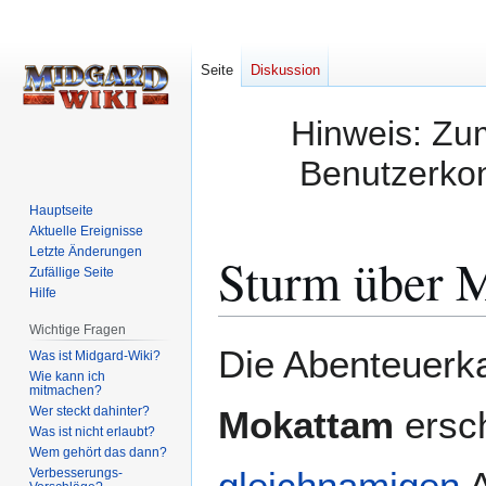
Seite
Diskussion
Hinweis: Zum
Benutzerkon
Hauptseite
Aktuelle Ereignisse
Letzte Änderungen
Sturm über 
Zufällige Seite
Hilfe
Wichtige Fragen
Zur
Zur
Die Abenteuer
Was ist Midgard-Wiki?
Navigation
Suche
Wie kann ich
mitmachen?
springen
springen
Wer steckt dahinter?
Mokattam
ersch
Was ist nicht erlaubt?
Wem gehört das dann?
gleichnamigen
A
Verbesserungs-