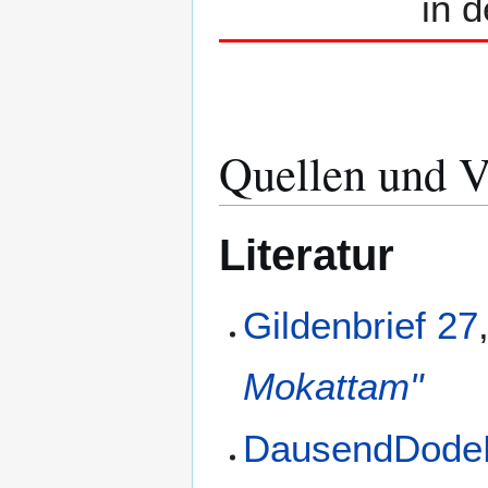
in 
Quellen und V
Literatur
Gildenbrief 27
Mokattam"
DausendDodeD