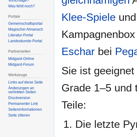
Vorschläge?
Was fehlt noch?
Klee-Spiele
und 
Portale
Gemeinschafts­portal
Magischer Almanach
Kampagnenbo
Literatur-Portal
Landeskunde-Portal
Eschar
bei
Pega
Partnerseiten
Midgard-Online
Midgard-Forum
Sie ist geeignet
Werkzeuge
Links auf diese Seite
Grade 1–5 und te
Änderungen an
verlinkten Seiten
Druckversion
Teile:
Permanenter Link
Seiten­­informationen
Seite zitieren
Die letzte P