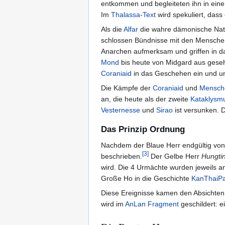
entkommen und begleiteten ihn in eine
Im
Thalassa-Text
wird spekuliert, dass
Als die
Alfar
die wahre dämonische Natur
schlossen Bündnisse mit den Menschen 
Anarchen aufmerksam und griffen in da
Mond
bis heute von Midgard aus geseh
Coraniaid
in das Geschehen ein und un
Die Kämpfe der
Coraniaid
und
Mensch
an, die heute als der zweite
Kataklysm
Vesternesse
und
Sirao
ist versunken. D
Das Prinzip Ordnung
Nachdem der Blaue Herr endgültig vo
[
3
]
beschrieben.
Der Gelbe Herr
Hungti
wird. Die 4 Urmächte wurden jeweils 
Große Ho in die Geschichte
KanThaiP
Diese Ereignisse kamen den Absichten
wird im
AnLan Fragment
geschildert: e