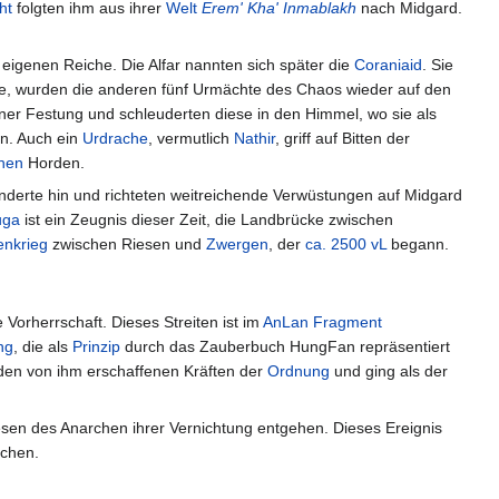
ht
folgten ihm aus ihrer
Welt
Erem' Kha' Inmablakh
nach Midgard.
eigenen Reiche. Die Alfar nannten sich später die
Coraniaid
. Sie
bte, wurden die anderen fünf Urmächte des Chaos wieder auf den
ner Festung und schleuderten diese in den Himmel, wo sie als
in. Auch ein
Urdrache
, vermutlich
Nathir
, griff auf Bitten der
hen
Horden.
derte hin und richteten weitreichende Verwüstungen auf Midgard
uga
ist ein Zeugnis dieser Zeit, die Landbrücke zwischen
enkrieg
zwischen Riesen und
Zwergen
, der
ca. 2500 vL
begann.
Vorherrschaft. Dieses Streiten ist im
AnLan Fragment
ng
, die als
Prinzip
durch das Zauberbuch HungFan repräsentiert
den von ihm erschaffenen Kräften der
Ordnung
und ging als der
sen des Anarchen ihrer Vernichtung entgehen. Dieses Ereignis
schen.