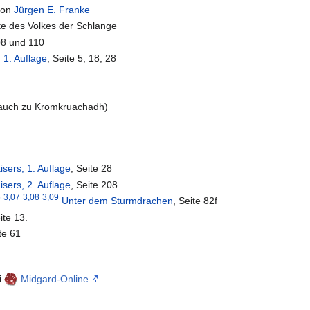
on
Jürgen E. Franke
te des Volkes der Schlange
08 und 110
 1. Auflage
, Seite 5, 18, 28
 auch zu Kromkruachadh)
sers, 1. Auflage
, Seite 28
sers, 2. Auflage
, Seite 208
6
3,07
3,08
3,09
Unter dem Sturmdrachen
, Seite 82f
ite 13.
te 61
i
Midgard-Online