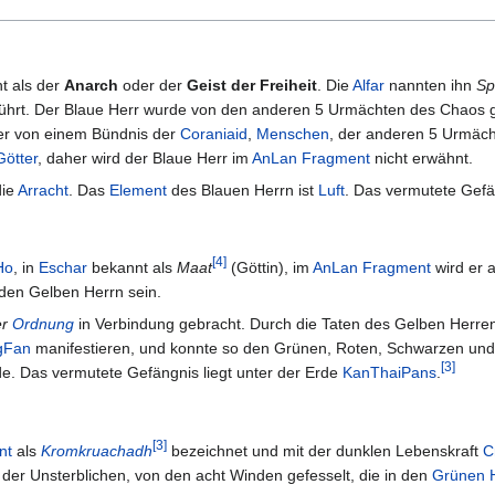
t als der
Anarch
oder der
Geist der Freiheit
. Die
Alfar
nannten ihn
Sp
hrt. Der Blaue Herr wurde von den anderen 5 Urmächten des Chaos gefa
 er von einem Bündnis der
Coraniaid
,
Menschen
, der anderen 5 Urmäc
Götter
, daher wird der Blaue Herr im
AnLan Fragment
nicht erwähnt.
die
Arracht
. Das
Element
des Blauen Herrn ist
Luft
. Das vermutete Gefä
[
4
]
Ho
, in
Eschar
bekannt als
Maat
(Göttin), im
AnLan Fragment
wird er 
den Gelben Herrn sein.
er
Ordnung
in Verbindung gebracht. Durch die Taten des Gelben Herre
gFan
manifestieren, und konnte so den Grünen, Roten, Schwarzen un
[
3
]
de. Das vermutete Gefängnis liegt unter der Erde
KanThaiPans
.
[
3
]
nt
als
Kromkruachadh
bezeichnet und mit der dunklen Lebenskraft
C
l der Unsterblichen, von den acht Winden gefesselt, die in den
Grünen 