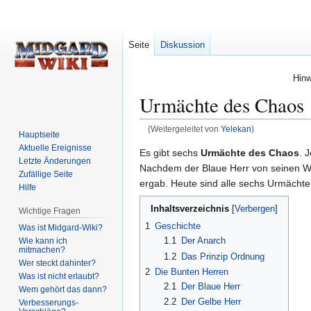
Seite
Diskussion
Hinw
Urmächte des Chaos
(Weitergeleitet von
Yelekan
)
Hauptseite
Aktuelle Ereignisse
Zur
Zur
Es gibt sechs
Urmächte des Chaos
. 
Letzte Änderungen
Navigation
Suche
Nachdem der Blaue Herr von seinen Wi
Zufällige Seite
springen
springen
ergab. Heute sind alle sechs Urmächt
Hilfe
Inhaltsverzeichnis
Wichtige Fragen
1
Geschichte
Was ist Midgard-Wiki?
1.1
Der Anarch
Wie kann ich
mitmachen?
1.2
Das Prinzip Ordnung
Wer steckt dahinter?
2
Die Bunten Herren
Was ist nicht erlaubt?
2.1
Der Blaue Herr
Wem gehört das dann?
2.2
Der Gelbe Herr
Verbesserungs-