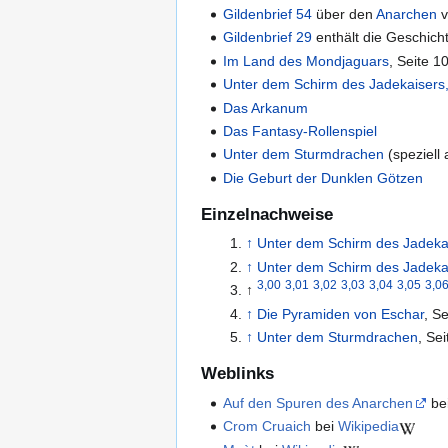
Gildenbrief 54
über den
Anarchen
v
Gildenbrief 29
enthält die Geschich
Im Land des Mondjaguars
, Seite 1
Unter dem Schirm des Jadekaisers,
Das Arkanum
Das Fantasy-Rollenspiel
Unter dem Sturmdrachen
(speziell
Die Geburt der Dunklen Götzen
Einzelnachweise
↑
Unter dem Schirm des Jadekai
↑
Unter dem Schirm des Jadekai
3,00
3,01
3,02
3,03
3,04
3,05
3,0
↑
↑
Die Pyramiden von Eschar
, Se
↑
Unter dem Sturmdrachen
, Sei
Weblinks
Auf den Spuren des Anarchen
be
Crom Cruaich
bei
Wikipedia