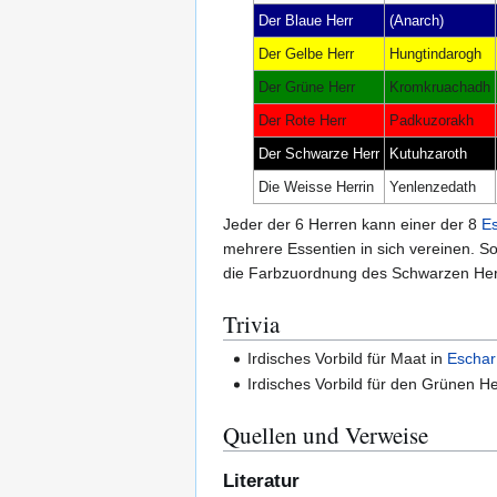
Der Blaue Herr
(Anarch)
Der Gelbe Herr
Hungtindarogh
Der Grüne Herr
Kromkruachadh
Der Rote Herr
Padkuzorakh
Der Schwarze Herr
Kutuhzaroth
Die Weisse Herrin
Yenlenzedath
Jeder der 6 Herren kann einer der 8
Es
mehrere Essentien in sich vereinen. 
die Farbzuordnung des Schwarzen Herr
Trivia
Irdisches Vorbild für Maat in
Eschar
Irdisches Vorbild für den Grünen He
Quellen und Verweise
Literatur