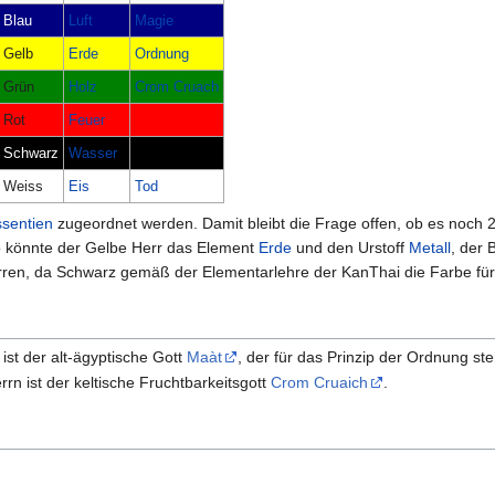
Blau
Luft
Magie
Gelb
Erde
Ordnung
Grün
Holz
Crom Cruach
Rot
Feuer
Schwarz
Wasser
Weiss
Eis
Tod
sentien
zugeordnet werden. Damit bleibt die Frage offen, ob es noch 
So könnte der Gelbe Herr das Element
Erde
und den Urstoff
Metall
, der 
en, da Schwarz gemäß der Elementarlehre der KanThai die Farbe für W
ist der alt-ägyptische Gott
Maàt
, der für das Prinzip der Ordnung ste
rrn ist der keltische Fruchtbarkeitsgott
Crom Cruaich
.