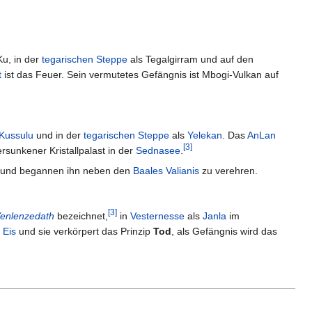
u, in der
tegarischen Steppe
als Tegalgirram und auf den
t
ist das Feuer. Sein vermutetes Gefängnis ist Mbogi-Vulkan auf
Kussulu
und in der
tegarischen Steppe
als
Yelekan
. Das
AnLan
[
3
]
rsunkener Kristallpalast in der
Sednasee
.
 und begannen ihn neben den
Baales Valianis
zu verehren.
[
3
]
enlenzedath
bezeichnet,
in
Vesternesse
als
Janla
im
s
Eis
und sie verkörpert das Prinzip
Tod
, als Gefängnis wird das