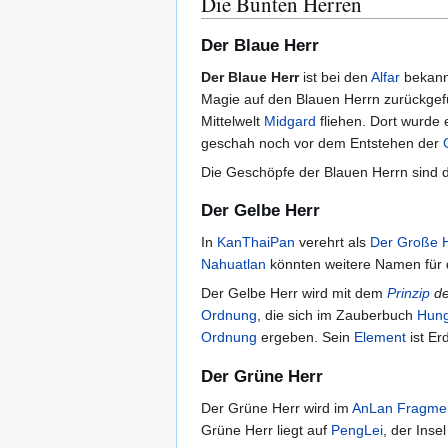
Die Bunten Herren
Der Blaue Herr
Der Blaue Herr
ist bei den
Alfar
bekann
Magie auf den Blauen Herrn zurückgefü
Mittelwelt
Midgard
fliehen. Dort wurde
geschah noch vor dem Entstehen der
Die Geschöpfe der Blauen Herrn sind 
Der Gelbe Herr
In
KanThaiPan
verehrt als
Der Große 
Nahuatlan
könnten weitere Namen für 
Der Gelbe Herr wird mit dem
Prinzip
d
Ordnung
, die sich im Zauberbuch
Hun
Ordnung
ergeben. Sein
Element
ist Er
Der Grüne Herr
Der Grüne Herr wird im
AnLan Fragme
Grüne Herr liegt auf
PengLei
, der Inse