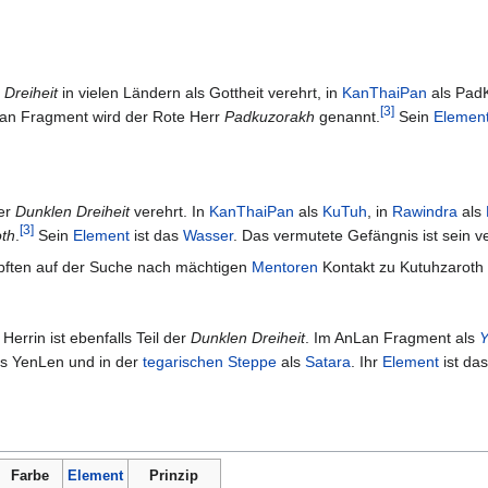
 Dreiheit
in vielen Ländern als Gottheit verehrt, in
KanThaiPan
als PadK
[
3
]
Lan Fragment wird der Rote Herr
Padkuzorakh
genannt.
Sein
Elemen
der
Dunklen Dreiheit
verehrt. In
KanThaiPan
als
KuTuh
, in
Rawindra
als
[
3
]
th
.
Sein
Element
ist das
Wasser
. Das vermutete Gefängnis ist sein ve
ften auf der Suche nach mächtigen
Mentoren
Kontakt zu Kutuhzaroth
errin ist ebenfalls Teil der
Dunklen Dreiheit
. Im AnLan Fragment als
Y
s YenLen und in der
tegarischen Steppe
als
Satara
. Ihr
Element
ist da
Farbe
Element
Prinzip