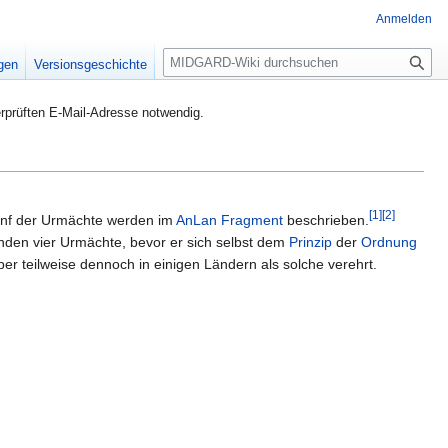
Anmelden
S
igen
Versionsgeschichte
u
c
rprüften E-Mail-Adresse notwendig.
h
e
[
1
]
[
2
]
Fünf der Urmächte werden im
AnLan Fragment
beschrieben.
nden vier Urmächte, bevor er sich selbst dem
Prinzip
der
Ordnung
ber teilweise dennoch in einigen Ländern als solche verehrt.