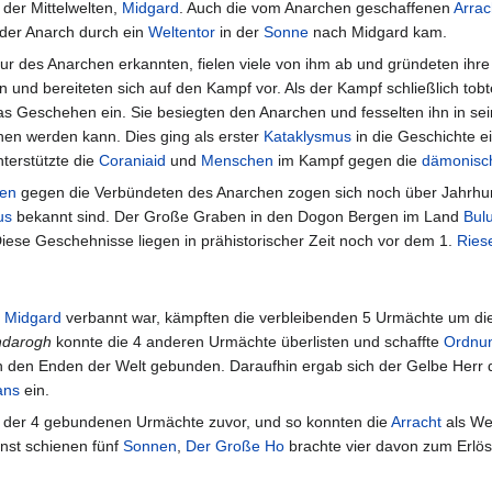
 der Mittelwelten,
Midgard
. Auch die vom Anarchen geschaffenen
Arrac
 der Anarch durch ein
Weltentor
in der
Sonne
nach Midgard kam.
 des Anarchen erkannten, fielen viele von ihm ab und gründeten ihre 
und bereiteten sich auf den Kampf vor. Als der Kampf schließlich to
s Geschehen ein. Sie besiegten den Anarchen und fesselten ihn in sei
en werden kann. Dies ging als erster
Kataklysmus
in die Geschichte e
terstützte die
Coraniaid
und
Menschen
im Kampf gegen die
dämonisc
en
gegen die Verbündeten des Anarchen zogen sich noch über Jahrhun
us
bekannt sind. Der Große Graben in den Dogon Bergen im Land
Bul
iese Geschehnisse liegen in prähistorischer Zeit noch vor dem 1.
Ries
n
Midgard
verbannt war, kämpften die verbleibenden 5 Urmächte um die 
ndarogh
konnte die 4 anderen Urmächte überlisten und schaffte
Ordnu
an den Enden der Welt gebunden. Daraufhin ergab sich der Gelbe Herr 
ans
ein.
 der 4 gebundenen Urmächte zuvor, und so konnten die
Arracht
als We
inst schienen fünf
Sonnen
,
Der Große Ho
brachte vier davon zum Erlö