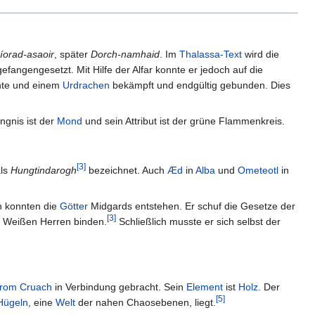
íorad-asaoir
, später
Dorch-namhaid
. Im
Thalassa-Text
wird die
ngengesetzt. Mit Hilfe der Alfar konnte er jedoch auf die
hte und einem
Urdrachen
bekämpft und endgültig gebunden. Dies
ngnis ist der
Mond
und sein Attribut ist der grüne Flammenkreis.
[
3
]
als
Hungtindarogh
bezeichnet. Auch
Æd
in
Alba
und
Ometeotl
in
n konnten die
Götter
Midgards entstehen. Er schuf die Gesetze der
[
3
]
d Weißen Herren binden.
Schließlich musste er sich selbst der
rom Cruach
in Verbindung gebracht. Sein
Element
ist
Holz
. Der
[
5
]
Hügeln
, eine
Welt
der nahen Chaosebenen, liegt.