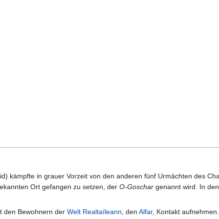
d) kämpfte in grauer Vorzeit von den anderen fünf Urmächten des Ch
bekannten Ort gefangen zu setzen, der
O-Goschar
genannt wird. In de
mit den Bewohnern der
Welt
Realtaíleann
, den
Alfar
, Kontakt aufnehmen.