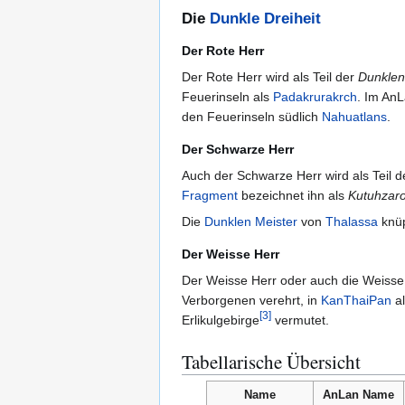
Die
Dunkle Dreiheit
Der Rote Herr
Der Rote Herr wird als Teil der
Dunklen
Feuerinseln als
Padakrurakrch
. Im An
den Feuerinseln südlich
Nahuatlans
.
Der Schwarze Herr
Auch der Schwarze Herr wird als Teil 
Fragment
bezeichnet ihn als
Kutuhzaro
Die
Dunklen Meister
von
Thalassa
knüp
Der Weisse Herr
Der Weisse Herr oder auch die Weisse H
Verborgenen verehrt, in
KanThaiPan
al
[
3
]
Erlikulgebirge
vermutet.
Tabellarische Übersicht
Name
AnLan Name