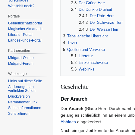
Vorschläge?
2.3
Der Grüne Herr
Was fehlt noch?
2.4
Die Dunkle Dreiheit
2.4.1
Der Rote Herr
Portale
2.4.2
Der Schwarze Herr
Gemeinschafts­portal
Magischer Almanach
2.4.3
Der Weisse Herr
Literatur-Portal
3
Tabellarische Übersicht
Landeskunde-Portal
4
Trivia
5
Quellen und Verweise
Partnerseiten
5.1
Literatur
Midgard-Online
5.2
Einzelnachweise
Midgard-Forum
5.3
Weblinks
Werkzeuge
Links auf diese Seite
Geschichte
Änderungen an
verlinkten Seiten
Druckversion
Der Anarch
Permanenter Link
Seiten­­informationen
Der
Anarch
(Blaue Herr, Dorch-namhai
Seite zitieren
gelang es schließlich ihn an einem un
Abhlach
eingekerkert.
Nach einiger Zeit konnte der Anarch 