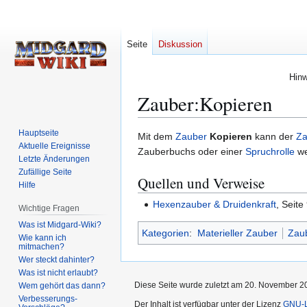
Seite
Diskussion
Hinw
Zauber:Kopieren
Hauptseite
Zur
Zur
Mit dem
Zauber
Kopieren
kann der
Za
Aktuelle Ereignisse
Navigation
Suche
Zauberbuchs oder einer
Spruchrolle
we
Letzte Änderungen
springen
springen
Zufällige Seite
Quellen und Verweise
Hilfe
Hexenzauber & Druidenkraft
, Seite
Wichtige Fragen
Was ist Midgard-Wiki?
Kategorien
:
Materieller Zauber
Zaub
Wie kann ich
mitmachen?
Wer steckt dahinter?
Was ist nicht erlaubt?
Diese Seite wurde zuletzt am 20. November 20
Wem gehört das dann?
Verbesserungs-
Der Inhalt ist verfügbar unter der Lizenz
GNU-Li