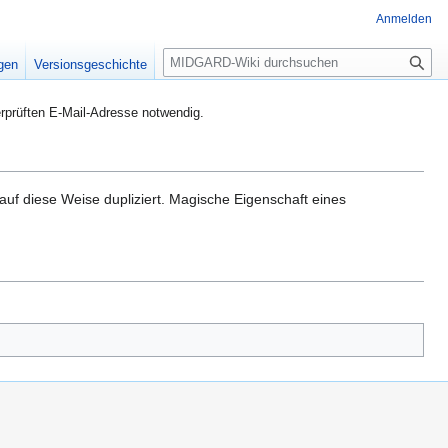
Anmelden
S
igen
Versionsgeschichte
u
c
rprüften E-Mail-Adresse notwendig.
h
e
uf diese Weise dupliziert. Magische Eigenschaft eines