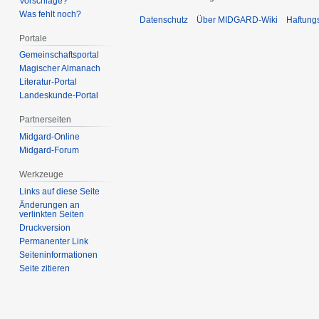
Vorschläge?
Was fehlt noch?
Datenschutz
Über MIDGARD-Wiki
Haftung
Portale
Gemeinschafts­portal
Magischer Almanach
Literatur-Portal
Landeskunde-Portal
Partnerseiten
Midgard-Online
Midgard-Forum
Werkzeuge
Links auf diese Seite
Änderungen an
verlinkten Seiten
Druckversion
Permanenter Link
Seiten­­informationen
Seite zitieren