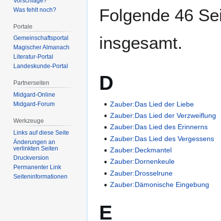
Vorschläge?
Folgende 46 Sei
Was fehlt noch?
Portale
insgesamt.
Gemeinschafts­portal
Magischer Almanach
Literatur-Portal
Landeskunde-Portal
D
Partnerseiten
Midgard-Online
Zauber:Das Lied der Liebe
Midgard-Forum
Zauber:Das Lied der Verzweiflung
Werkzeuge
Zauber:Das Lied des Erinnerns
Links auf diese Seite
Zauber:Das Lied des Vergessens
Änderungen an
verlinkten Seiten
Zauber:Deckmantel
Druckversion
Zauber:Dornenkeule
Permanenter Link
Zauber:Drosselrune
Seiten­­informationen
Zauber:Dämonische Eingebung
E