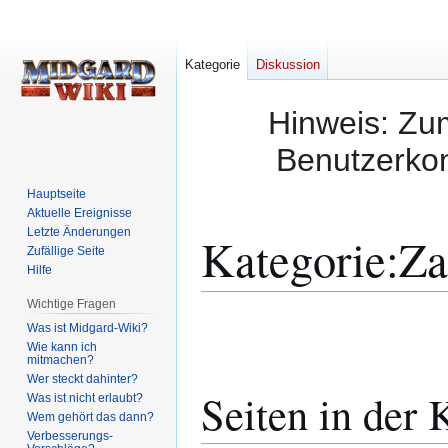
Kategorie
Diskussion
Hinweis: Zum
Benutzerkon
Hauptseite
Aktuelle Ereignisse
Letzte Änderungen
Kategorie
:
Za
Zufällige Seite
Hilfe
Wichtige Fragen
Zur
Zur
Was ist Midgard-Wiki?
Navigation
Suche
Wie kann ich
mitmachen?
springen
springen
Wer steckt dahinter?
Seiten in der 
Was ist nicht erlaubt?
Wem gehört das dann?
Verbesserungs-