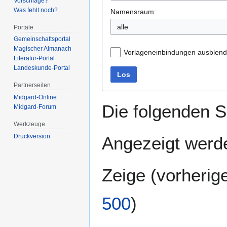
Vorschläge?
Was fehlt noch?
Namensraum:
alle
Portale
Gemeinschafts­portal
Magischer Almanach
Vorlageneinbindungen ausblen
Literatur-Portal
Landeskunde-Portal
Los
Partnerseiten
Midgard-Online
Die folgenden S
Midgard-Forum
Werkzeuge
Druckversion
Angezeigt werde
Zeige (
vorherig
500
)