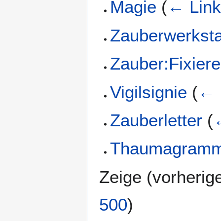
Magie
(
← Lin
Zauberwerksta
Zauber:Fixier
Vigilsignie
(
← 
Zauberletter
(
Thaumagram
Zeige (
vorherig
500
)