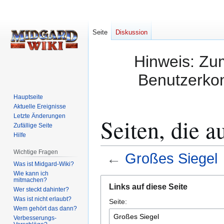
Seite
Diskussion
Hinweis: Zum
Benutzerkon
Hauptseite
Aktuelle Ereignisse
Letzte Änderungen
Seiten, die a
Zufällige Seite
Hilfe
Wichtige Fragen
←
Großes Siegel
Was ist Midgard-Wiki?
Wie kann ich
Zur
Zur
mitmachen?
Links auf diese Seite
Wer steckt dahinter?
Navigation
Suche
Was ist nicht erlaubt?
Seite:
springen
springen
Wem gehört das dann?
Verbesserungs-