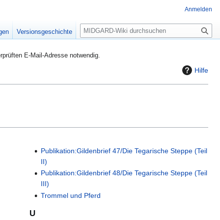
Anmelden
S
igen
Versionsgeschichte
u
c
rprüften E-Mail-Adresse notwendig.
h
Hilfe
e
Publikation:Gildenbrief 47/Die Tegarische Steppe (Teil
II)
Publikation:Gildenbrief 48/Die Tegarische Steppe (Teil
III)
Trommel und Pferd
U