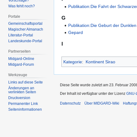
Vorschläge?
Was fehlt noch?
Publikation:Die Fahrt der Schwarz
Portale
G
Gemeinschafts­portal
Publikation:Die Geburt der Dunkle
Magischer Almanach
Gepard
Literatur-Portal
Landeskunde-Portal
I
Partnerseiten
Midgard-Online
Kategorie
:
Kontinent Sirao
Midgard-Forum
Werkzeuge
Links auf diese Seite
Diese Seite wurde zuletzt am 23. Februar 200
Änderungen an
verlinkten Seiten
Der Inhalt ist verfügbar unter der Lizenz
GNU-Li
Druckversion
Datenschutz
Über MIDGARD-Wiki
Haftung
Permanenter Link
Seiten­­informationen