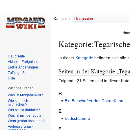
Kategorie
Diskussion
Hinw
Kategorie
:
Tegarische
Hauptseite
Zur
Zur
In dieser
Kategorie
befinden sich alle 
Aktuelle Ereignisse
Navigation
Suche
Letzte Änderungen
Seiten in der Kategorie „Teg
springen
springen
Zufällige Seite
Hilfe
Folgende 21 Seiten sind in dieser Kate
Wichtige Fragen
B
Was ist Midgard-Wiki?
Ein Botschafter des DajranKhan
Wie kann ich
mitmachen?
Wer steckt dahinter?
E
Was ist nicht erlaubt?
Eedschamdra
Wem gehört das dann?
Verbesserungs-
F