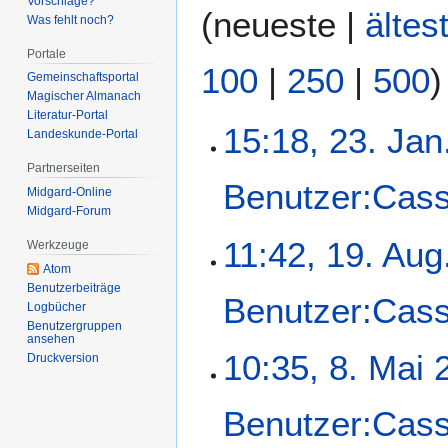
Vorschläge?
(
neueste
|
ältes
Was fehlt noch?
Portale
100
|
250
|
500
)
Gemeinschafts­portal
Magischer Almanach
Literatur-Portal
2
15:18, 23. Jan
Landeskunde-Portal
3
Partnerseiten
.
Benutzer:Cas
Midgard-Online
J
Midgard-Forum
a
K
n
1
11:42, 19. Aug
Werkzeuge
e
u
9
Atom
i
a
.
Benutzerbeiträge
Benutzer:Cas
n
r
Logbücher
A
e
2
Benutzergruppen
u
ansehen
B
0
K
g
8
10:35, 8. Mai 
Druckversion
e
1
e
u
.
a
0
i
s
M
r
Benutzer:Cas
n
t
a
b
e
2
i