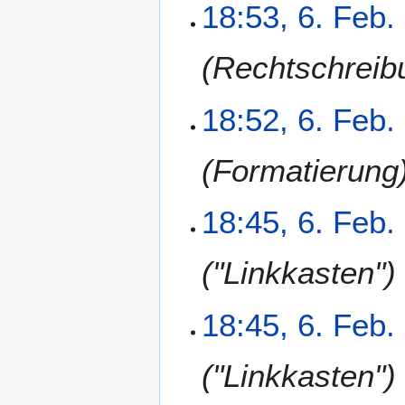
g
a
18:53, 6. Feb.
r
e
s
2
a
s
0
r
Rechtschreib
u
0
b
n
8
e
g
18:52, 6. Feb.
i
t
u
Formatierung
n
g
18:45, 6. Feb.
s
z
u
"Linkkasten"
s
a
18:45, 6. Feb.
m
m
e
"Linkkasten"
n
f