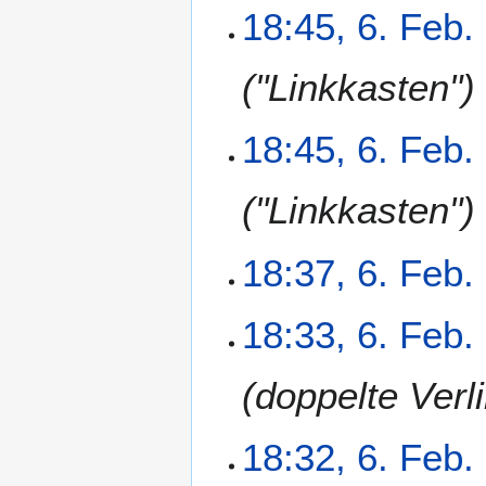
a
18:45, 6. Feb.
s
s
"Linkkasten"
u
n
g
18:45, 6. Feb.
"Linkkasten"
18:37, 6. Feb.
K
18:33, 6. Feb.
e
i
doppelte Verl
n
e
B
18:32, 6. Feb.
e
a