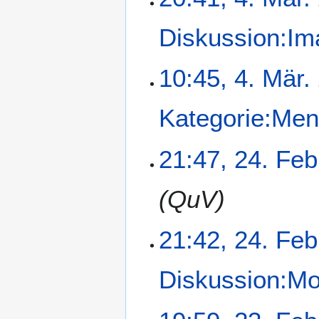
2
n
f
a
0
g
a
Diskussion:Im
m
0
s
m
8
s
e
10:45, 4. Mär.
u
n
n
f
g
a
Kategorie:Me
s
s
2
21:47, 24. Feb
u
4
n
.
g
QuV
F
e
b
21:42, 24. Feb
r
u
Diskussion:Mo
a
r
2
K
2