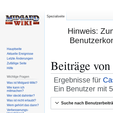
Spezialseite
Hinweis: Zum
Benutzerkon
Hauptseite
Aktuelle Ereignisse
Letzte Änderungen
Beiträge von
Zufällige Seite
Hilfe
Wichtige Fragen
Ergebnisse für
Ca
Was ist Midgard-Wiki?
Ein Benutzer mit 
Wie kann ich
mitmachen?
Wer steckt dahinter?
Zur
Zur
Was ist nicht erlaubt?
Suche nach Benutzerbeitr
Navigation
Suche
Wem gehört das dann?
Verbesserungs-
springen
springen