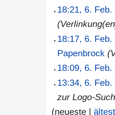
a
s
18:21, 6. Feb.
m
u
m
n
e
g
Verlinkung(en
n
f
a
18:17, 6. Feb.
s
s
Papenbrock
V
u
n
g
18:09, 6. Feb.
13:34, 6. Feb.
zur Logo-Such
(
neueste
|
ältes