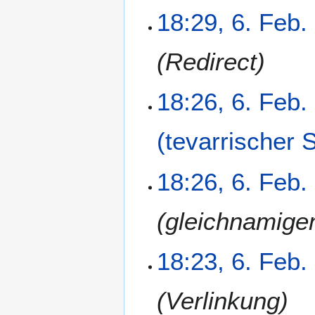
K
r
18:29, 6. Feb.
e
b
i
e
Redirect
n
i
e
t
B
u
18:26, 6. Feb.
e
n
a
g
r
(tevarrischer S
s
b
z
e
u
18:26, 6. Feb.
i
s
t
a
u
gleichnamigen
m
n
m
g
e
18:23, 6. Feb.
s
n
z
f
u
a
Verlinkung
s
s