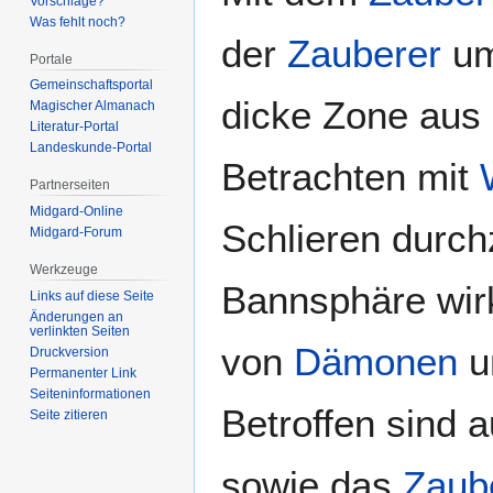
Vorschläge?
Was fehlt noch?
der
Zauberer
um
Portale
Gemeinschafts­portal
dicke Zone aus 
Magischer Almanach
Literatur-Portal
Landeskunde-Portal
Betrachten mit
Partnerseiten
Midgard-Online
Schlieren durch
Midgard-Forum
Werkzeuge
Bannsphäre wirk
Links auf diese Seite
Änderungen an
verlinkten Seiten
von
Dämonen
u
Druckversion
Permanenter Link
Seiten­­informationen
Betroffen sind 
Seite zitieren
sowie das
Zaub