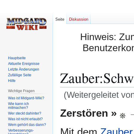
Seite
Diskussion
Hinweis: Zum
Benutzerkon
Hauptseite
Aktuelle Ereignisse
Letzte Änderungen
Zauber:Schw
Zufällige Seite
Hilfe
Wichtige Fragen
(Weitergeleitet vo
Was ist Midgard-Wiki?
Wie kann ich
Zur
Zur
mitmachen?
Zerstören »
Wer steckt dahinter?
Navigation
Suche
Was ist nicht erlaubt?
springen
springen
Wem gehört das dann?
Mit dem
Zauber
Verbesserungs-