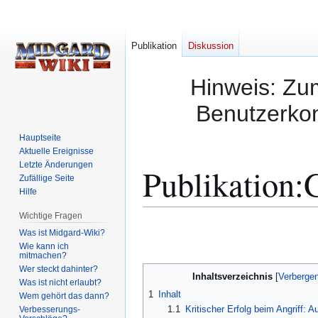
Publikation
Diskussion
Hinweis: Zum
Benutzerkon
Hauptseite
Aktuelle Ereignisse
Letzte Änderungen
Publikation
:
G
Zufällige Seite
Hilfe
Wichtige Fragen
Zur
Zur
Was ist Midgard-Wiki?
Navigation
Suche
Wie kann ich
mitmachen?
springen
springen
Wer steckt dahinter?
Inhaltsverzeichnis
Was ist nicht erlaubt?
1
Inhalt
Wem gehört das dann?
1.1
Kritischer Erfolg beim Angriff: 
Verbesserungs-