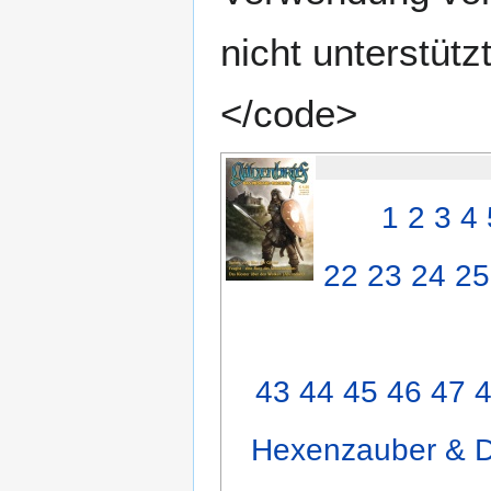
nicht unterstüt
</code>
1
2
3
4
22
23
24
25
43
44
45
46
47
Hexenzauber & D