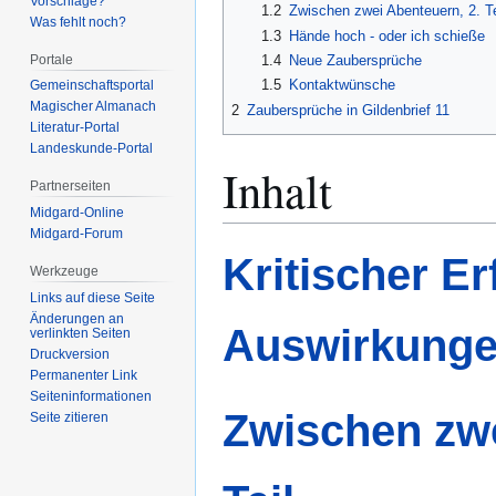
Vorschläge?
1.2
Zwischen zwei Abenteuern, 2. Te
Was fehlt noch?
1.3
Hände hoch - oder ich schieße
Portale
1.4
Neue Zaubersprüche
1.5
Kontaktwünsche
Gemeinschafts­portal
Magischer Almanach
2
Zaubersprüche in Gildenbrief 11
Literatur-Portal
Landeskunde-Portal
Inhalt
Partnerseiten
Midgard-Online
Midgard-Forum
Kritischer Er
Werkzeuge
Links auf diese Seite
Änderungen an
Auswirkung
verlinkten Seiten
Druckversion
Permanenter Link
Seiten­­informationen
Zwischen zwe
Seite zitieren