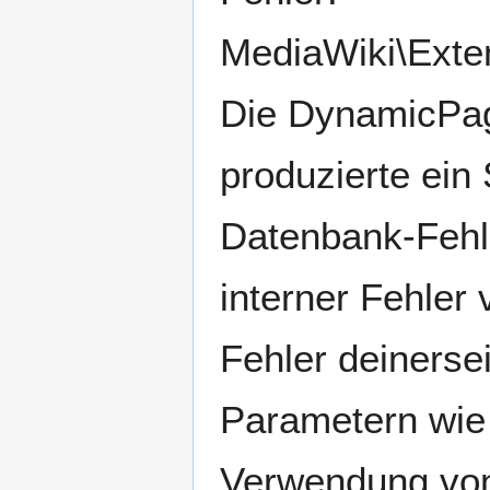
MediaWiki\Exte
Die DynamicPage
produzierte ei
Datenbank-Fehle
interner Fehler
Fehler deinerse
Parametern wie 
Verwendung von