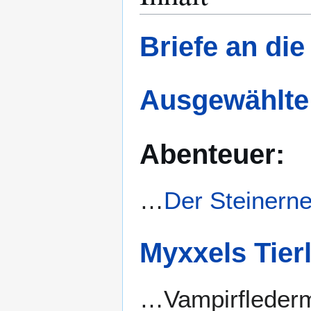
Briefe an di
Ausgewählte
Abenteuer:
…
Der Steinern
Myxxels Tier
…Vampirfleder