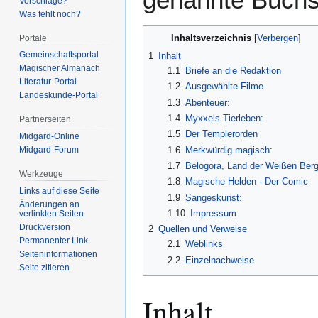
Vorschläge?
Was fehlt noch?
Inhaltsverzeichnis
Portale
Gemeinschafts­portal
1
Inhalt
Magischer Almanach
1.1
Briefe an die Redaktion
Literatur-Portal
1.2
Ausgewählte Filme
Landeskunde-Portal
1.3
Abenteuer:
1.4
Myxxels Tierleben:
Partnerseiten
1.5
Der Templerorden
Midgard-Online
1.6
Merkwürdig magisch:
Midgard-Forum
1.7
Belogora, Land der Weißen Ber
Werkzeuge
1.8
Magische Helden - Der Comic
Links auf diese Seite
1.9
Sangeskunst:
Änderungen an
1.10
Impressum
verlinkten Seiten
Druckversion
2
Quellen und Verweise
Permanenter Link
2.1
Weblinks
Seiten­­informationen
2.2
Einzelnachweise
Seite zitieren
Inhalt