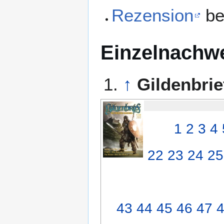
Rezension
be
Einzelnachw
↑
Gildenbrie
1
2
3
4
22
23
24
25
43
44
45
46
47