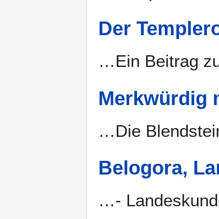
Der Templer
…Ein Beitrag z
Merkwürdig 
…Die Blendstei
Belogora, La
…- Landeskun