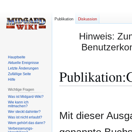
Publikation
Diskussion
Hinweis: Zum
Benutzerkon
Hauptseite
Aktuelle Ereignisse
Letzte Änderungen
Publikation
:
G
Zufällige Seite
Hilfe
Wichtige Fragen
Zur
Zur
Was ist Midgard-Wiki?
Navigation
Suche
Wie kann ich
mitmachen?
springen
springen
Wer steckt dahinter?
Mit dieser Ausg
Was ist nicht erlaubt?
Wem gehört das dann?
genannte Buchs
Verbesserungs-