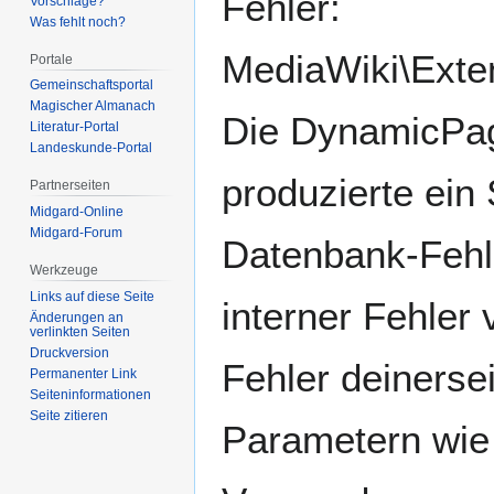
Fehler:
Vorschläge?
Was fehlt noch?
MediaWiki\Exte
Portale
Gemeinschafts­portal
Magischer Almanach
Die DynamicPage
Literatur-Portal
Landeskunde-Portal
produzierte ei
Partnerseiten
Midgard-Online
Midgard-Forum
Datenbank-Fehle
Werkzeuge
Links auf diese Seite
interner Fehler
Änderungen an
verlinkten Seiten
Druckversion
Fehler deinerse
Permanenter Link
Seiten­­informationen
Seite zitieren
Parametern wie 