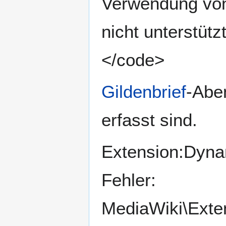
Verwendung von
nicht unterstüt
</code>
Gildenbrief
-Abe
erfasst sind.
Extension:Dynam
Fehler:
MediaWiki\Exte