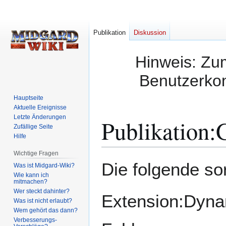
Publikation
Diskussion
Hinweis: Zum
Benutzerkon
Hauptseite
Aktuelle Ereignisse
Letzte Änderungen
Publikation
:
G
Zufällige Seite
Hilfe
Wichtige Fragen
Zur
Zur
Die folgende sor
Was ist Midgard-Wiki?
Navigation
Suche
Wie kann ich
mitmachen?
springen
springen
Wer steckt dahinter?
Extension:Dynam
Was ist nicht erlaubt?
Wem gehört das dann?
Verbesserungs-