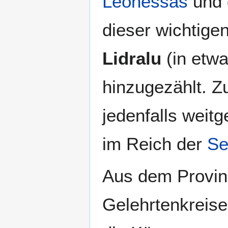
Leonessas
und
dieser wichtige
Lidralu
(in etwa
hinzugezählt. Z
jedenfalls weitg
im Reich der
Se
Aus dem Provi
Gelehrtenkreis