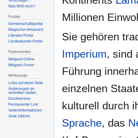
Vorschläge?
Was fehlt noch?
Millionen Einwo
Portale
Gemeinschafts­portal
Magischer Almanach
Sie gehören tra
Literatur-Portal
Landeskunde-Portal
Imperium
, sind
Partnerseiten
Midgard-Online
Midgard-Forum
Führung innerhal
Werkzeuge
Links auf diese Seite
einzelnen Staate
Änderungen an
verlinkten Seiten
Druckversion
kulturell durch
Permanenter Link
Seiten­­informationen
Seite zitieren
Sprache
, das
N