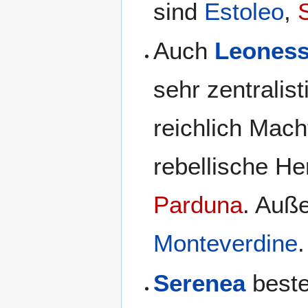
sind
Estoleo
,
Auch
Leones
sehr zentralist
reichlich Mach
rebellische H
Parduna
. Auß
Monteverdine
.
Serenea
beste