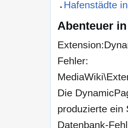
Hafenstädte i
Abenteuer in
Extension:Dynam
Fehler:
MediaWiki\Exte
Die DynamicPage
produzierte ei
Datenbank-Fehle