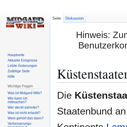
Seite
Diskussion
Hinweis: Zum
Benutzerkon
Hauptseite
Aktuelle Ereignisse
Letzte Änderungen
Küstenstaate
Zufällige Seite
Hilfe
Wichtige Fragen
Zur
Zur
Die
Küstenstaa
Was ist Midgard-Wiki?
Navigation
Suche
Wie kann ich
mitmachen?
springen
springen
Wer steckt dahinter?
Staatenbund an
Was ist nicht erlaubt?
Wem gehört das dann?
Kontinents
Lam
Verbesserungs-