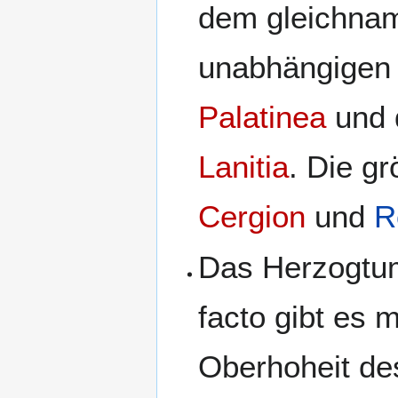
dem gleichna
unabhängige
Palatinea
und 
Lanitia
. Die g
Cergion
und
R
Das Herzogt
facto gibt es 
Oberhoheit d