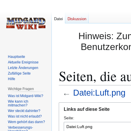
Datei
Diskussion
Hinweis: Zum
Benutzerkon
Hauptseite
Aktuelle Ereignisse
Letzte Änderungen
Seiten, die a
Zufällige Seite
Hilfe
Wichtige Fragen
←
Datei:Luft.png
Was ist Midgard-Wiki?
Wie kann ich
Zur
Zur
mitmachen?
Links auf diese Seite
Wer steckt dahinter?
Navigation
Suche
Was ist nicht erlaubt?
Seite:
springen
springen
Wem gehört das dann?
Verbesserungs-