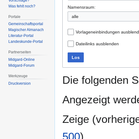
Vorschläge?
Was fehlt noch?
Namensraum:
alle
Portale
Gemeinschafts­portal
Magischer Almanach
Vorlageneinbindungen ausblen
Literatur-Portal
Landeskunde-Portal
Dateilinks ausblenden
Partnerseiten
Los
Midgard-Online
Midgard-Forum
Werkzeuge
Die folgenden S
Druckversion
Angezeigt werde
Zeige (
vorherig
500
)