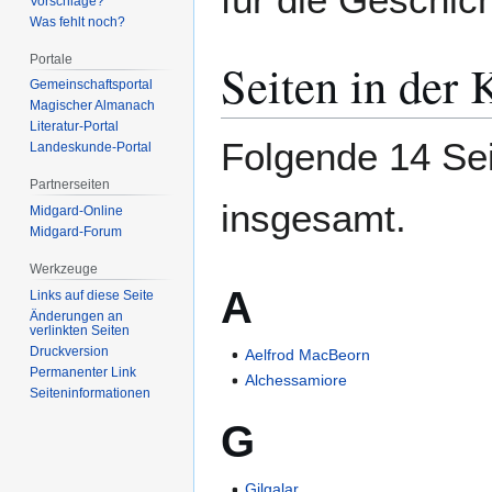
Vorschläge?
Was fehlt noch?
Portale
Seiten in der 
Gemeinschafts­portal
Magischer Almanach
Literatur-Portal
Folgende 14 Sei
Landeskunde-Portal
Partnerseiten
insgesamt.
Midgard-Online
Midgard-Forum
Werkzeuge
A
Links auf diese Seite
Änderungen an
verlinkten Seiten
Druckversion
Aelfrod MacBeorn
Permanenter Link
Alchessamiore
Seiten­­informationen
G
Gilgalar