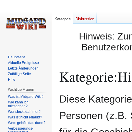
Kategorie
Diskussion
Hinweis: Zum
Benutzerkon
Hauptseite
Aktuelle Ereignisse
Letzte Änderungen
Kategorie
:
Hi
Zufällige Seite
Hilfe
Wichtige Fragen
Zur
Zur
Diese Kategorie 
Was ist Midgard-Wiki?
Navigation
Suche
Wie kann ich
mitmachen?
springen
springen
Wer steckt dahinter?
Personen (z.B. 
Was ist nicht erlaubt?
Wem gehört das dann?
für die Geschic
Verbesserungs-