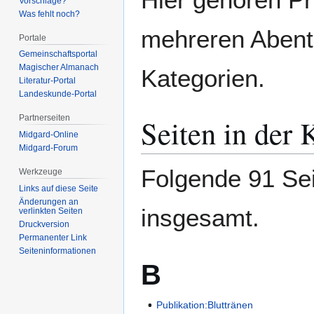
Vorschläge?
Was fehlt noch?
mehreren Abent
Portale
Gemeinschafts­portal
Magischer Almanach
Kategorien.
Literatur-Portal
Landeskunde-Portal
Seiten in der
Partnerseiten
Midgard-Online
Midgard-Forum
Folgende 91 Sei
Werkzeuge
Links auf diese Seite
Änderungen an
insgesamt.
verlinkten Seiten
Druckversion
Permanenter Link
Seiten­­informationen
B
Publikation:Bluttränen