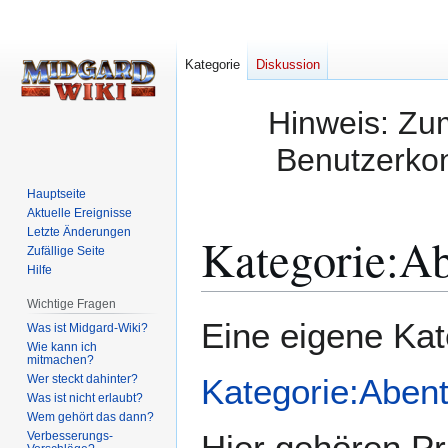
Kategorie
Diskussion
Hinweis: Zum
Benutzerkon
Hauptseite
Aktuelle Ereignisse
Letzte Änderungen
Kategorie
:
Ab
Zufällige Seite
Hilfe
Wichtige Fragen
Zur
Zur
Eine eigene Kat
Was ist Midgard-Wiki?
Navigation
Suche
Wie kann ich
mitmachen?
springen
springen
Wer steckt dahinter?
Kategorie:Aben
Was ist nicht erlaubt?
Wem gehört das dann?
Hier gehören Pri
Verbesserungs-